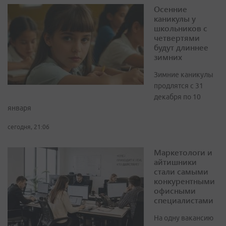
Осенние
каникулы у
школьников с
четвертями
будут длиннее
зимних
Зимние каникулы
продлятся с 31
декабря по 10
января
сегодня, 21:06
Маркетологи и
айтишники
стали самыми
конкурентными
офисными
специалистами
На одну вакансию