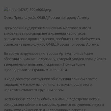
Фото: Пресс-служба ОМВД России по городу Артему
Приморский суд признал виновным местного жителя
виновным в производстве и хранении наркотиков
растительного происхождения, сообщает РИА VladNews со
ссылкой на пресс-службу ОМВД России по городу Артему.
Во время патрулирования города Артёма полицейские
обратили внимание на мужчину, который, увидев полицейских
занервничал и попытался скрыться. Полицейские
проследовали за странным человеком.
В ходе досмотра сотрудники обнаружили при нём пакет с
гашишным маслом на почти пол грамма, что для этого
наркотика считается крупным весом.
Полицейские провели обыск в жилище подозреваемого и
обнаружили тайники, в которых хранятся высушенные кусты
маньчжурской конопли и целлофановые пакеты с