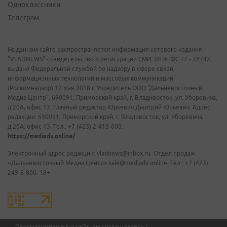
Одноклассники
Телеграм
На данном сайте распространяется информация сетевого издания
"VLADNEWS" - свидетельство о регистрации СМИ ЭЛ № ФС 77 - 72742,
выдано Федеральной службой по надзору в сфере связи,
информационных технологий и массовых коммуникаций
(Роскомнадзор) 17 мая 2018 г. Учредитель ООО "Дальневосточный
Медиа Центр". 690091, Приморский край, г. Владивосток, ул. Уборевича,
д.20А, офис 13. Главный редактор Юркевич Дмитрий Юрьевич. Адрес
редакции: 690091, Приморский край, г. Владивосток, ул. Уборевича,
д.20А, офис 13. Тел.: +7 (423) 2-415-600.
https://mediadv.online/
Электронный адрес редакции: vladnews@inbox.ru. Отдел продаж
«Дальневосточный Медиа Центр» sale@mediadv.online. Тел.: +7 (423)
249-8-800. 18+
Просматривая наш сайт, вы соглашаетесь с