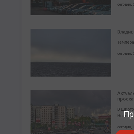
сегодня, 
Владив
Темпера
сегодня, 
Актуал
проеха
В Шкото
Пр
Новорос
сегодня, 