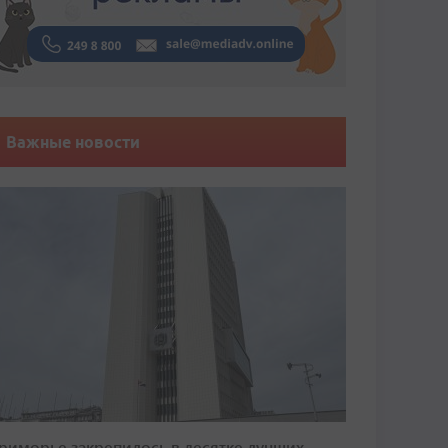
Важные новости
риморье закрепилось в десятке лучших