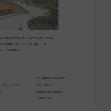
Сердце Патрокла» забилось:
о Владивостоке открыли
овый сквер
Социальные сети
"Владивосток"
vkontakte
ей
Одноклассники
Телеграм