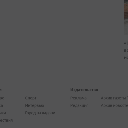
«
в
н
и
Издательство
во
Спорт
Реклама
Архив газеты 
ка
Интервью
Редакция
Архив новост
ика
Город на ладони
ествия