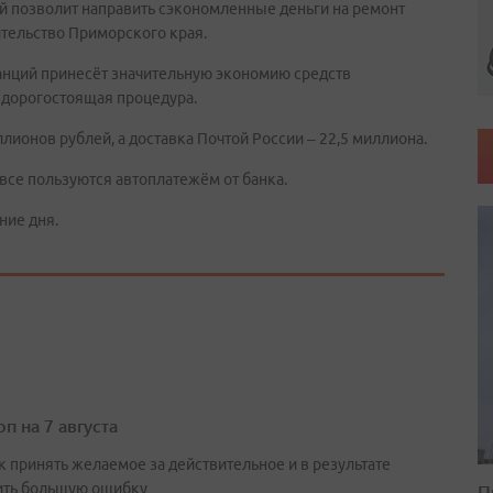
й позволит направить сэкономленные деньги на ремонт
ительство Приморского края.
танций принесёт значительную экономию средств
- дорогостоящая процедура.
иллионов рублей, а доставка Почтой России – 22,5 миллиона.
овсе пользуются автоплатежём от банка.
ние дня.
п на 7 августа
к принять желаемое за действительное и в результате
П
ть большую ошибку