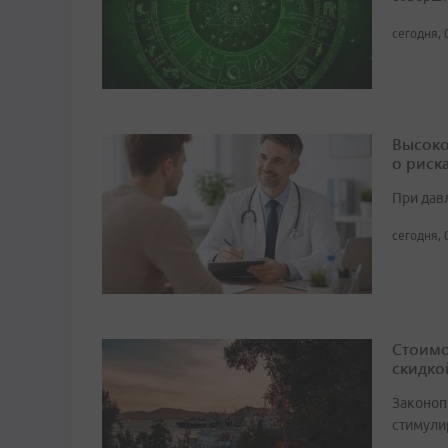
сегодня, 
Высоко
о риск
При дав
сегодня, 
Стоимо
скидко
Законоп
стимули