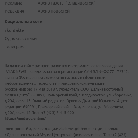
Реклама
Архив газеты "Владивосток"
Редакция
Архив новостей
Социальные сети
vkontakte
Одноклассники
Телеграм
На данном сайте распространяется информация сетевого издания
"VLADNEWS" - свидетельство о регистрации СМИ ЭЛ № ФС 77 - 72742,
выдано Федеральной службой по надзору в сфере связи,
информационных технологий и массовых коммуникаций
(Роскомнадзор) 17 мая 2018 г. Учредитель ООО "Дальневосточный
Медиа Центр". 690091, Приморский край, г. Владивосток, ул. Уборевича,
д.20А, офис 13. Главный редактор Юркевич Дмитрий Юрьевич. Адрес
редакции: 690091, Приморский край, г. Владивосток, ул. Уборевича,
д.20А, офис 13. Тел.: +7 (423) 2-415-600.
https://mediadv.online/
Электронный адрес редакции: vladnews@inbox.ru. Отдел продаж
«Дальневосточный Медиа Центр» sale@mediadv.online. Тел.: +7 (423)