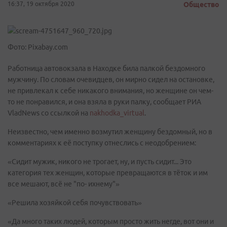
16:37, 19 октября 2020
Общество
Фото: Pixabay.com
Работница автовокзала в Находке била палкой бездомного
мужчину. По словам очевидцев, он мирно сидел на остановке,
не привлекал к себе никакого внимания, но женщине он чем-
то не понравился, и она взяла в руки палку, сообщает РИА
VladNews со ссылкой на
nakhodka_virtual
.
Неизвестно, чем именно возмутил женщину бездомный, но в
комментариях к её поступку отнеслись с неодобрением:
«Сидит мужик, никого не трогает, ну, и пусть сидит... Это
категория тех женщин, которые превращаются в тёток и им
все мешают, всё не "по- ихнему"»
«Решила хозяйкой себя почувствовать»
«Да много таких людей, которым просто жить негде, вот они и