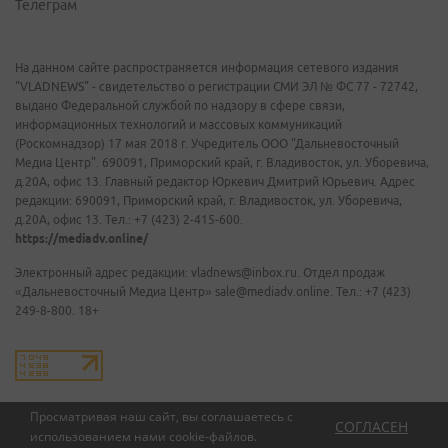
Телеграм
На данном сайте распространяется информация сетевого издания
"VLADNEWS" - свидетельство о регистрации СМИ ЭЛ № ФС 77 - 72742,
выдано Федеральной службой по надзору в сфере связи,
информационных технологий и массовых коммуникаций
(Роскомнадзор) 17 мая 2018 г. Учредитель ООО "Дальневосточный
Медиа Центр". 690091, Приморский край, г. Владивосток, ул. Уборевича,
д.20А, офис 13. Главный редактор Юркевич Дмитрий Юрьевич. Адрес
редакции: 690091, Приморский край, г. Владивосток, ул. Уборевича,
д.20А, офис 13. Тел.: +7 (423) 2-415-600.
https://mediadv.online/
Электронный адрес редакции: vladnews@inbox.ru. Отдел продаж
«Дальневосточный Медиа Центр» sale@mediadv.online. Тел.: +7 (423)
249-8-800. 18+
Просматривая наш сайт, вы соглашаетесь с
СОГЛАСЕН
использованием нами
cookie-файлов
.