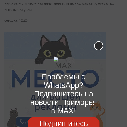
на самом ли деле вы начитаны или ловко маскируетесь под
интеллектуала
сегодня, 12:20
Проблемы с
WhatsApp?
Подпишитесь на
новости Приморья
в MAX!
Подпишитесь