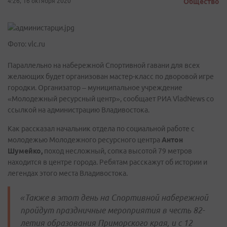
4:26, 16 октября 2020
Общество
Фото: vlc.ru
Параллельно на набережной Спортивной гавани для всех
желающих будет организован мастер-класс по дворовой игре
городки. Организатор – муниципальное учреждение
«Молодежный ресурсный центр», сообщает РИА VladNews со
ссылкой на администрацию Владивостока.
Как рассказал начальник отдела по социальной работе с
молодежью Молодежного ресурсного центра
Антон
Шумейко,
поход несложный, сопка высотой 79 метров
находится в центре города. Ребятам расскажут об истории и
легендах этого места Владивостока.
«Также в этот день на Спортивной набережной
пройдут праздничные мероприятия в честь 82-
летия образования Приморского края, и с 12