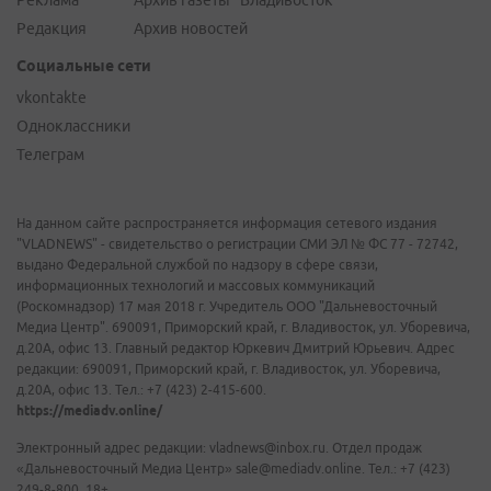
Реклама
Архив газеты "Владивосток"
Редакция
Архив новостей
Социальные сети
vkontakte
Одноклассники
Телеграм
На данном сайте распространяется информация сетевого издания
"VLADNEWS" - свидетельство о регистрации СМИ ЭЛ № ФС 77 - 72742,
выдано Федеральной службой по надзору в сфере связи,
информационных технологий и массовых коммуникаций
(Роскомнадзор) 17 мая 2018 г. Учредитель ООО "Дальневосточный
Медиа Центр". 690091, Приморский край, г. Владивосток, ул. Уборевича,
д.20А, офис 13. Главный редактор Юркевич Дмитрий Юрьевич. Адрес
редакции: 690091, Приморский край, г. Владивосток, ул. Уборевича,
д.20А, офис 13. Тел.: +7 (423) 2-415-600.
https://mediadv.online/
Электронный адрес редакции: vladnews@inbox.ru. Отдел продаж
«Дальневосточный Медиа Центр» sale@mediadv.online. Тел.: +7 (423)
249-8-800. 18+