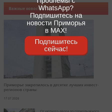
Проблемы с
WhatsApp?
Важные новости
Подпишитесь на
новости Приморья
в MAX!
Подпишитесь
сейчас!
Приморье закрепилось в десятке лучших инвест-
регионов страны
17.07.2026
От уютного двора до горнолыжного