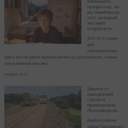
«Извините,
профессор, но
вы ошиблись»:
тест, который
заставит
покраснеть
Этот тест создан
для
самоуверенных:
здесь нет ни одной заумной цитаты из Достоевского, только
повседневная лексика
сегодня, 12:31
Защиту от
наводнений
строят в
приморском
Лесозаводске
Дамба в районе
улицы Пархоменко