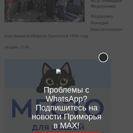
ФСБ Геннадия
Федоренко
Федоренко
Геннадий
Константинович
участвовал в обороне Грозного в 1996 году
сегодня, 13:04
Проблемы с
WhatsApp?
Подпишитесь на
новости Приморья
в MAX!