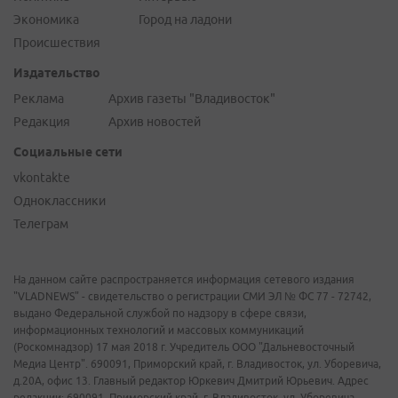
Экономика
Город на ладони
Происшествия
Издательство
Реклама
Архив газеты "Владивосток"
Редакция
Архив новостей
Социальные сети
vkontakte
Одноклассники
Телеграм
На данном сайте распространяется информация сетевого издания
"VLADNEWS" - свидетельство о регистрации СМИ ЭЛ № ФС 77 - 72742,
выдано Федеральной службой по надзору в сфере связи,
информационных технологий и массовых коммуникаций
(Роскомнадзор) 17 мая 2018 г. Учредитель ООО "Дальневосточный
Медиа Центр". 690091, Приморский край, г. Владивосток, ул. Уборевича,
д.20А, офис 13. Главный редактор Юркевич Дмитрий Юрьевич. Адрес
редакции: 690091, Приморский край, г. Владивосток, ул. Уборевича,