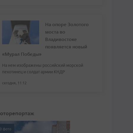
На опоре Золотого
моста во
Владивостоке
появляется новый
«Мурал Победы»
На нем изображены российский морской
пехотинец и солдат армии КНДР
сегодня, 11:12
оторепортаж
0 фото