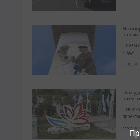
На опо
новый
На нем 
КНДР
сегодня, 
Чем уд
этом г
Павильо
проекты
сегодня, 
Пр