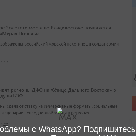
ре Золотого моста во Владивостоке появляется
 «Мурал Победы»
изображены российский морской пехотинец и солдат армии
11:12
ивят регионы ДФО на «Улице Дальнего Востока» в
оду на ВЭФ
ны сделают ставку на иммерсивные форматы, социальные
 и сценарии повседневной жизни в регионах
11:22
облемы с WhatsApp? Подпишитесь