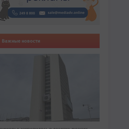
Важные новости
риморье закрепилось в десятке лучших