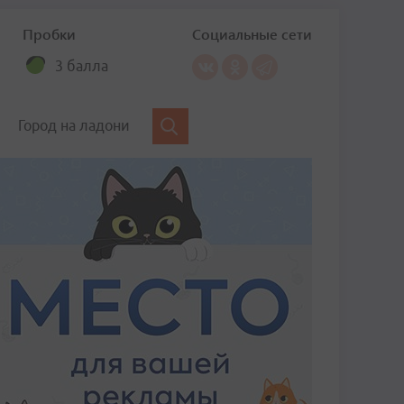
Пробки
Социальные сети
3 балла
Город на ладони