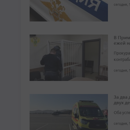
сегодня, 
В Прим
ежей н
Прокура
контраб
сегодня, 
За два
двух д
Оба усп
сегодня, 