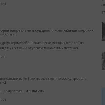
и
11:43
17
орье направлено в суд дело о контрабанде морских
а 680 млн
тура утвердила обвинение шести местных жителей по
анде и уклонению от уплаты таможенных платежей
10:44
 дня санавиация Приморья срочно эвакуировала
етей
ешно пролечены и выписаны
10:21