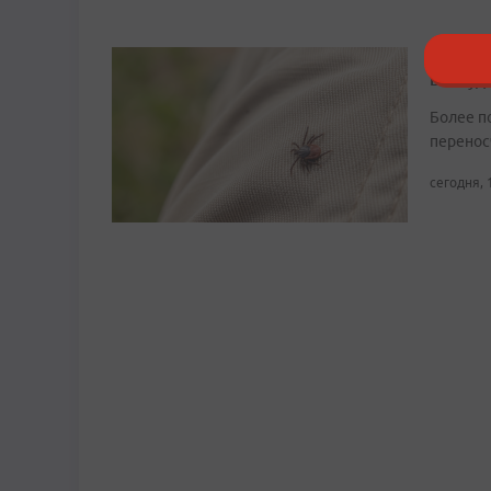
У 42% 
возбуд
Более п
перенос
сегодня, 