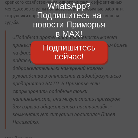
крепкого хозяйственника, одного из самых эффективных
WhatsApp?
менеджеров страны пытаются вернуть обычные работяги,
Подпишитесь на
сотрудники порта, которым не безразлична собственная
новости Приморья
судьба.
в MAX!
«Подобная протестная активность может
привести к коллапсу на предприятии, тем более
Подпишитесь
на фоне слухов, которые частично
сейчас!
подтверждаются в части не совсем
доброжелательных намерений нового
руководства в отношении градообразующего
предприятия ВМТП. В Приморье если
сформировать подобные точки
напряженности, они могут стать триггером
для взрыва общественных настроений», -
комментирует ситуацию политолог Павел
Наливайко.