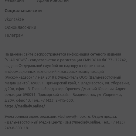
Редакция
Архив новостей
Социальные сети
vkontakte
Одноклассники
Телеграм
На данном сайте распространяется информация сетевого издания
"VLADNEWS" - свидетельство о регистрации СМИ ЭЛ № ФС 77 - 72742,
выдано Федеральной службой по надзору в сфере связи,
информационных технологий и массовых коммуникаций
(Роскомнадзор) 17 мая 2018 г. Учредитель ООО "Дальневосточный
Медиа Центр". 690091, Приморский край, г. Владивосток, ул. Уборевича,
д.20А, офис 13. Главный редактор Юркевич Дмитрий Юрьевич. Адрес
редакции: 690091, Приморский край, г. Владивосток, ул. Уборевича,
д.20А, офис 13. Тел.: +7 (423) 2-415-600.
https://mediadv.online/
Электронный адрес редакции: vladnews@inbox.ru. Отдел продаж
«Дальневосточный Медиа Центр» sale@mediadv.online. Тел.: +7 (423)
249-8-800. 18+