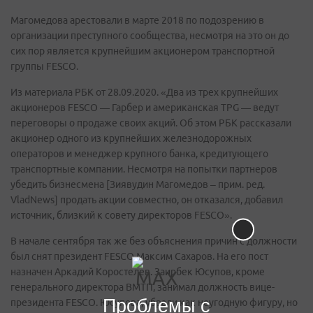
Магомедова арестовали в марте 2018 по подозрению в
организации преступного сообщества, несмотря на это он до
сих пор является крупнейшим акционером транспортной
группы FESCO.
Из материала РБК от 28.09.2020. «Два из трех крупнейших
акционеров FESCO — Гарбер и американская TPG — ведут
переговоры о продаже своих акций. Об этом РБК рассказали
акционер одного из крупнейших железнодорожных
операторов и менеджер крупного банка, кредитующего
транспортные компании. Несмотря на попытки партнеров
убедить бизнесмена [Зиявудин Магомедов – прим. ред.
VladNews] продать акции совместно, он отказался, добавил
источник, близкий к совету директоров FESCO».
В начале сентября так же без объяснения причин с должности
был снят президент FESCO Максим Сахаров. На его пост
назначен Аркадий Коростелев. Заирбек Юсупов, кроме
генерального директора ВМТП, занимал должность вице-
Проблемы с
президента FESCO. Юсупова, убрали как неугодную фигуру, но