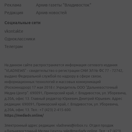
Реклама
Архив газеты "Владивосток"
Редакция
Архив новостей
Социальные сети
vkontakte
Одноклассники
Телеграм
На данном сайте распространяется информация сетевого издания
"VLADNEWS" - свидетельство о регистрации СМИ ЭЛ № ФС 77 - 72742,
выдано Федеральной службой по надзору в сфере связи,
информационных технологий и массовых коммуникаций
(Роскомнадзор) 17 мая 2018 г. Учредитель ООО "Дальневосточный
Медиа Центр". 690091, Приморский край, г. Владивосток, ул. Уборевича,
д.20А, офис 13. Главный редактор Юркевич Дмитрий Юрьевич. Адрес
редакции: 690091, Приморский край, г. Владивосток, ул. Уборевича,
д.20А, офис 13. Тел.: +7 (423) 2-415-600.
https://mediadv.online/
Электронный адрес редакции: vladnews@inbox.ru. Отдел продаж
«Дальневосточный Медиа Центр» sale@mediadv.online. Тел.: +7 (423)