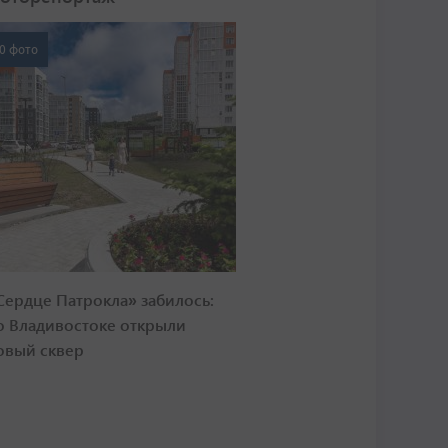
0 фото
Сердце Патрокла» забилось:
о Владивостоке открыли
овый сквер