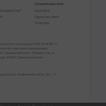
Социальные сети
"Владивосток"
vkontakte
ей
Одноклассники
Телеграм
тельство о регистрации СМИ ЭЛ № ФС 77 -
хнологий и массовых коммуникаций
1, Приморский край, г. Владивосток, ул.
ии: 690091, Приморский край, г.
иа Центр» sale@mediadv.online. Тел.: +7