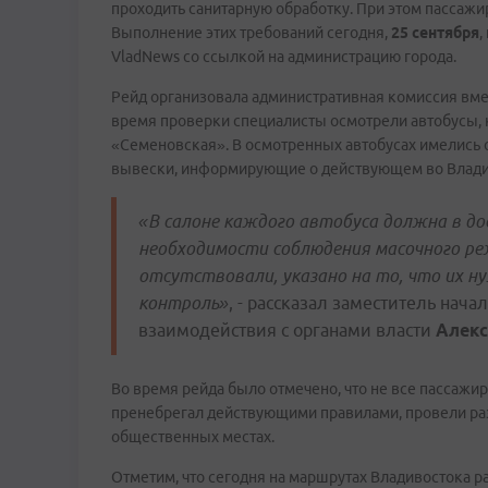
проходить санитарную обработку. При этом пассаж
Выполнение этих требований сегодня,
25 сентября
,
VladNews со ссылкой на администрацию города.
Рейд организовала административная комиссия вмес
время проверки специалисты осмотрели автобусы, 
«Семеновская». В осмотренных автобусах имелись 
вывески, информирующие о действующем во Влади
«В салоне каждого автобуса должна в д
необходимости соблюдения масочного ре
отсутствовали, указано на то, что их н
контроль»
, - рассказал заместитель нач
взаимодействия с органами власти
Алекс
Во время рейда было отмечено, что не все пассажи
пренебрегал действующими правилами, провели ра
общественных местах.
Отметим, что сегодня на маршрутах Владивостока р