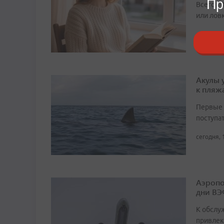
Пр
Всего 1
или лов
сегодня, 
Акулы 
к пляж
Первые 
поступа
сегодня, 
Аэропо
дни ВЭ
К обслу
привлек