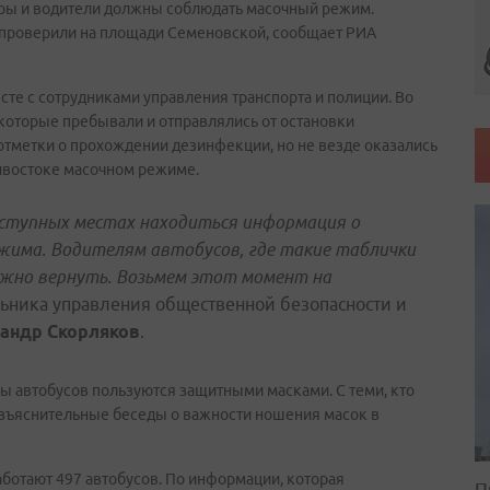
иры и водители должны соблюдать масочный режим.
 проверили на площади Семеновской, сообщает РИА
те с сотрудниками управления транспорта и полиции. Во
которые пребывали и отправлялись от остановки
отметки о прохождении дезинфекции, но не везде оказались
востоке масочном режиме.
оступных местах находиться информация о
жима. Водителям автобусов, где такие таблички
ужно вернуть. Возьмем этот момент на
альника управления общественной безопасности и
андр Скорляков
.
ры автобусов пользуются защитными масками. С теми, кто
зъяснительные беседы о важности ношения масок в
аботают 497 автобусов. По информации, которая
П