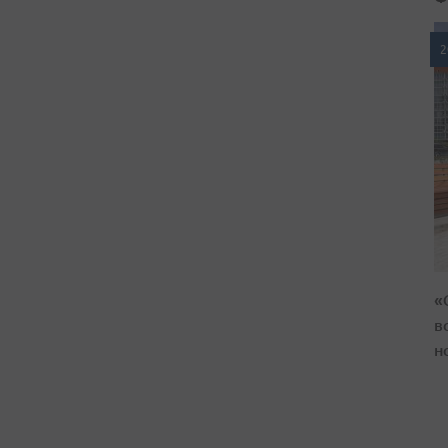
2
«
в
н