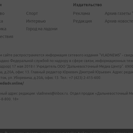
и
Издательство
во
Спорт
Реклама
Архив газеты 
ка
Интервью
Редакция
Архив новост
ика
Город на ладони
ествия
м сайте распространяется информация сетевого издания "VLADNEWS" - свиде
ыдано Федеральной службой по надзору в сфере связи, информационных те
адзор) 17 мая 2018 г. Учредитель ООО "Дальневосточный Медиа Центр". 69009
а, д.20А, офис 13. Главный редактор Юркевич Дмитрий Юрьевич. Адрес редакц
ок, ул. Уборевича, д.20А, офис 13. Тел.: +7 (423) 2-415-600.
ediadv.online/
ный адрес редакции: vladnews@inbox.ru. Отдел продаж «Дальневосточный Мед
-8-800. 18+