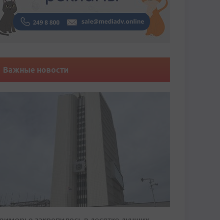
Важные новости
риморье закрепилось в десятке лучших