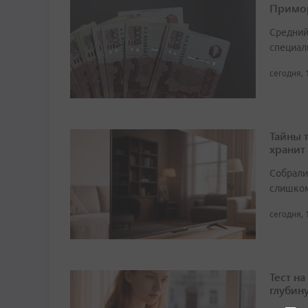
Примор
Средний
специали
сегодня, 
Тайны 
хранит
Собрали 
слишком
сегодня, 
Тест н
глубин