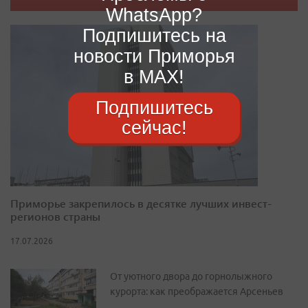
WhatsApp?
Подпишитесь на
новости Приморья
в MAX!
Подпишитесь
сейчас!
Приморье закрепилось в десятке лучших инвест-
регионов страны
17.07.2026
От уютного двора до горнолыжного
курорта: как преображается Арсеньев