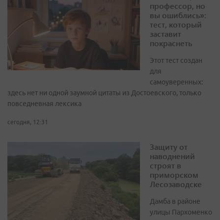
профессор, но
вы ошиблись»:
тест, который
заставит
покраснеть
Этот тест создан
для
самоуверенных:
здесь нет ни одной заумной цитаты из Достоевского, только
повседневная лексика
сегодня, 12:31
Защиту от
наводнений
строят в
приморском
Лесозаводске
Дамба в районе
улицы Пархоменко