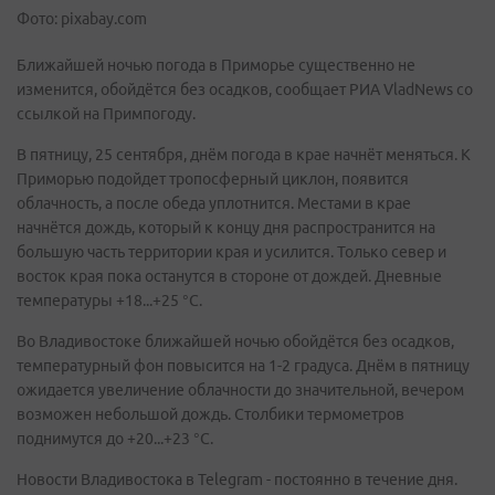
Фото: pixabay.com
Ближайшей ночью погода в Приморье существенно не
изменится, обойдётся без осадков, сообщает РИА VladNews со
ссылкой на Примпогоду.
В пятницу, 25 сентября, днём погода в крае начнёт меняться. К
Приморью подойдет тропосферный циклон, появится
облачность, а после обеда уплотнится. Местами в крае
начнётся дождь, который к концу дня распространится на
большую часть территории края и усилится. Только север и
восток края пока останутся в стороне от дождей. Дневные
температуры +18...+25 °С.
Во Владивостоке ближайшей ночью обойдётся без осадков,
температурный фон повысится на 1-2 градуса. Днём в пятницу
ожидается увеличение облачности до значительной, вечером
возможен небольшой дождь. Столбики термометров
поднимутся до +20...+23 °С.
Новости Владивостока в Telegram - постоянно в течение дня.