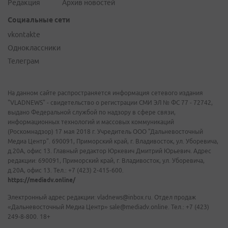
Редакция
Архив новостей
Социальные сети
vkontakte
Одноклассники
Телеграм
На данном сайте распространяется информация сетевого издания
"VLADNEWS" - свидетельство о регистрации СМИ ЭЛ № ФС 77 - 72742,
выдано Федеральной службой по надзору в сфере связи,
информационных технологий и массовых коммуникаций
(Роскомнадзор) 17 мая 2018 г. Учредитель ООО "Дальневосточный
Медиа Центр". 690091, Приморский край, г. Владивосток, ул. Уборевича,
д.20А, офис 13. Главный редактор Юркевич Дмитрий Юрьевич. Адрес
редакции: 690091, Приморский край, г. Владивосток, ул. Уборевича,
д.20А, офис 13. Тел.: +7 (423) 2-415-600.
https://mediadv.online/
Электронный адрес редакции: vladnews@inbox.ru. Отдел продаж
«Дальневосточный Медиа Центр» sale@mediadv.online. Тел.: +7 (423)
249-8-800. 18+