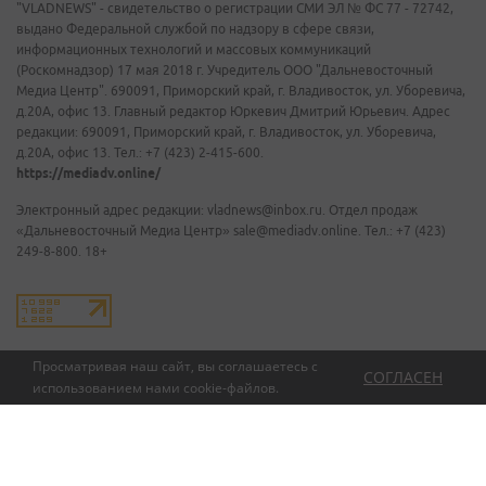
"VLADNEWS" - свидетельство о регистрации СМИ ЭЛ № ФС 77 - 72742,
выдано Федеральной службой по надзору в сфере связи,
информационных технологий и массовых коммуникаций
(Роскомнадзор) 17 мая 2018 г. Учредитель ООО "Дальневосточный
Медиа Центр". 690091, Приморский край, г. Владивосток, ул. Уборевича,
д.20А, офис 13. Главный редактор Юркевич Дмитрий Юрьевич. Адрес
редакции: 690091, Приморский край, г. Владивосток, ул. Уборевича,
д.20А, офис 13. Тел.: +7 (423) 2-415-600.
https://mediadv.online/
Электронный адрес редакции: vladnews@inbox.ru. Отдел продаж
«Дальневосточный Медиа Центр» sale@mediadv.online. Тел.: +7 (423)
249-8-800. 18+
Просматривая наш сайт, вы соглашаетесь с
СОГЛАСЕН
использованием нами
cookie-файлов
.