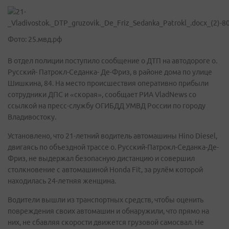
Фото: 25.мвд.рф
В отдел полиции поступило сообщение о ДТП на автодороге о.
Русский- Патрокл-Седанка- Де-Фриз, в районе дома по улице
Шишкина, 84. На место происшествия оперативно прибыли
сотрудники ДПС и «скорая», сообщает РИА VladNews со
ссылкой на пресс-службу ОГИБДД УМВД России по городу
Владивостоку.
Установлено, что 21-летний водитель автомашины Hino Diesel,
двигаясь по объездной трассе о. Русский-Патрокл-Седанка-Де-
Фриз, не выдержал безопасную дистанцию и совершил
столкновение с автомашиной Honda Fit, за рулём которой
находилась 24-летняя женщина.
Водители вышли из транспортных средств, чтобы оценить
повреждения своих автомашин и обнаружили, что прямо на
них, не сбавляя скорости движется грузовой самосвал. Не