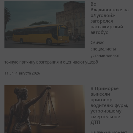
Во
Владивостоке на
«Луговой»
загорелся
пассажирский
автобус
Сейчас
специалисты
устанавливают
точную причину возгорания и оценивают ущерб
11:34, 4 августа 2026
В Приморье
вынесли
приговор
водителю фуры,
устроившему
смертельное
ДТП
На данный момент