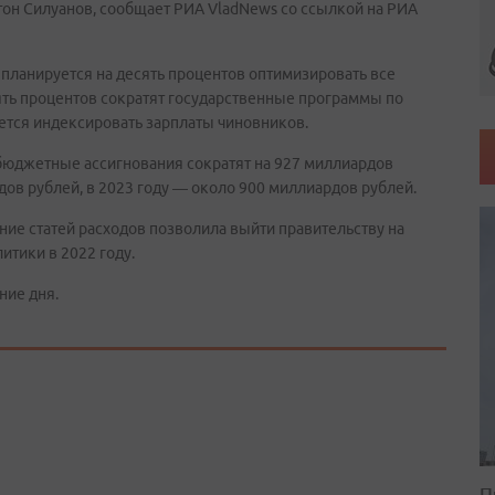
тон Силуанов, сообщает РИА VladNews со ссылкой на РИА
планируется на десять процентов оптимизировать все
ть процентов сократят государственные программы по
ается индексировать зарплаты чиновников.
у бюджетные ассигнования сократят на 927 миллиардов
рдов рублей, в 2023 году — около 900 миллиардов рублей.
ние статей расходов позволила выйти правительству на
тики в 2022 году.
ние дня.
П