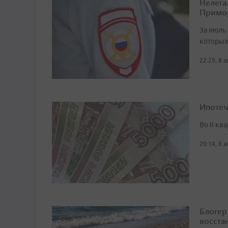
Нелега
Примо
За июль 
которых
22:29, 8 
Ипотеч
Во II кв
20:14, 8 
Блогер
восста