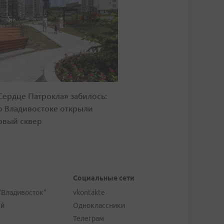
Сердце Патрокла» забилось:
о Владивостоке открыли
овый сквер
Социальные сети
"Владивосток"
vkontakte
ей
Одноклассники
Телеграм