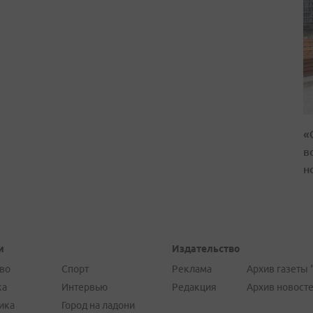
«
в
н
и
Издательство
во
Спорт
Реклама
Архив газеты 
ка
Интервью
Редакция
Архив новост
ика
Город на ладони