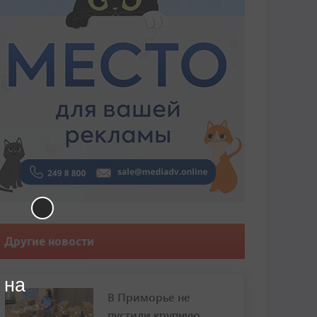
Другие новости
 на
В Приморье не
пустили крупную