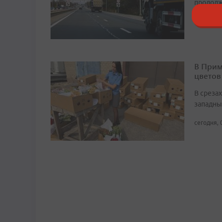
продолж
16:24, 8 
В Прим
цветов
В среза
западны
сегодня, 