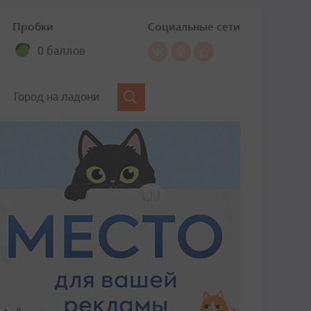
Пробки
Социальные сети
0 баллов
Город на ладони