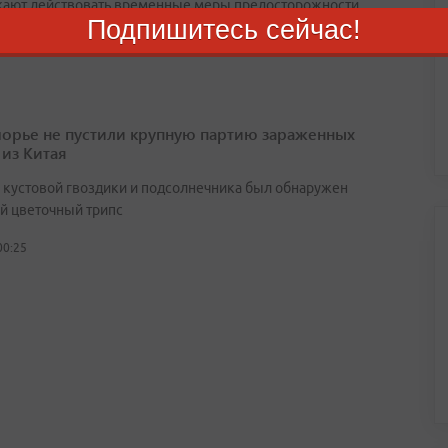
ают действовать временные меры предосторожности
Подпишитесь сейчас!
августа 2026
орье не пустили крупную партию зараженных
 из Китая
х кустовой гвоздики и подсолнечника был обнаружен
й цветочный трипс
00:25