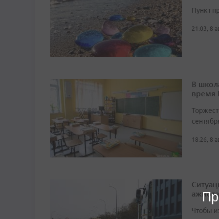
Пункт п
21:03, 8 
В школ
время
Торжест
сентябр
18:26, 8 
Ситуац
ажиота
Пр
Чтобы и