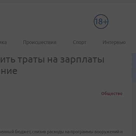
ика
Происшествия
Спорт
Интервью
ть траты на зарплаты
ение
Общество
венный бюджет, снизив расходы на программы вооружений и