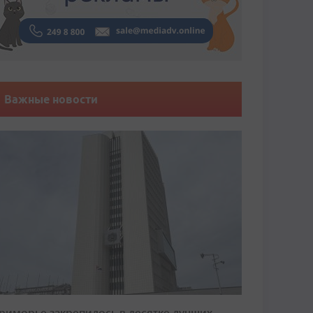
Важные новости
риморье закрепилось в десятке лучших