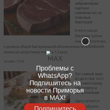
забраковали
партию
свинины из-за
опасных
бактерий
В мясе нашли
бактерии группы
кишечной палочки,
а уровень общей бактериальной обсемененности (КМАФАнМ)
превысил допустимую норму в 1,3 раза
сегодня, 13:43
Проблемы с
Тот самый вкус
WhatsApp?
из детства: тест
Подпишитесь на
по советскому
общепиту и
новости Приморья
гастрономам
в MAX!
Здесь путаются
даже бабушки,
Подпишитесь