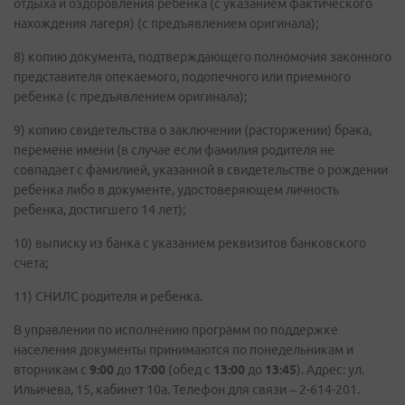
отдыха и оздоровления ребенка (с указанием фактического
нахождения лагеря) (с предъявлением оригинала);
8) копию документа, подтверждающего полномочия законного
представителя опекаемого, подопечного или приемного
ребенка (с предъявлением оригинала);
9) копию свидетельства о заключении (расторжении) брака,
перемене имени (в случае если фамилия родителя не
совпадает с фамилией, указанной в свидетельстве о рождении
ребенка либо в документе, удостоверяющем личность
ребенка, достигшего 14 лет);
10) выписку из банка с указанием реквизитов банковского
счета;
11) СНИЛС родителя и ребенка.
В управлении по исполнению программ по поддержке
населения документы принимаются по понедельникам и
вторникам с
9:00
до
17:00
(обед с
13:00
до
13:45
). Адрес: ул.
Ильичева, 15, кабинет 10а. Телефон для связи – 2-614-201.