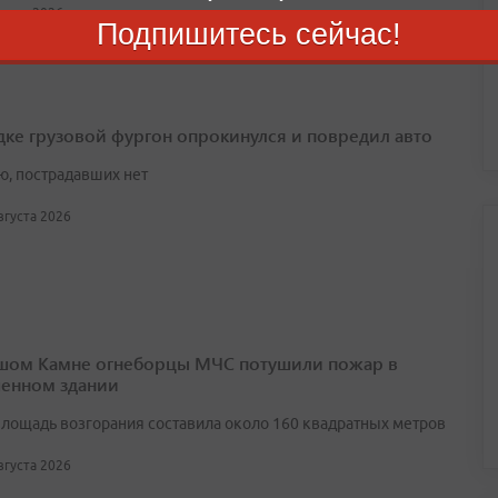
вгуста 2026
Подпишитесь сейчас!
дке грузовой фургон опрокинулся и повредил авто
ю, пострадавших нет
августа 2026
шом Камне огнеборцы МЧС потушили пожар в
енном здании
лощадь возгорания составила около 160 квадратных метров
августа 2026