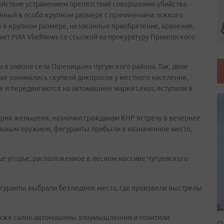
действие устранением препятствий совершению убийства
енный в особо крупном размере с причинением тяжкого
 в крупном размере, незаконные приобретение, хранение,
ает РИА VladNews со ссылкой на прокуратуру Приморского
 в районе села Пшеницыно Чугувского района. Так, двое
тая занимались скупкой дикоросов у местного населения,
 и передвигаются на автомашине марки Lexus, вступили в
орня женьшеня, назначил гражданам КНР встречу в вечернее
ьным оружием, фигуранты прибыли в назначенное место,
е угодье, расположенное в лесном массиве Чугуевского
игуранты выбрали безлюдное место, где произвели выстрелы
также салон автомашины злоумышленники похитили
П