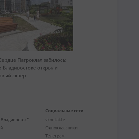
Сердце Патрокла» забилось:
о Владивостоке открыли
овый сквер
Социальные сети
"Владивосток"
vkontakte
ей
Одноклассники
Телеграм