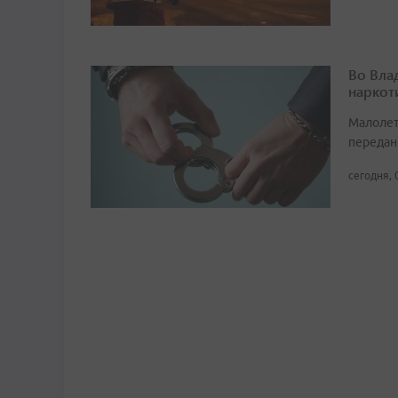
Во Вла
наркот
Малолет
передан
сегодня, 