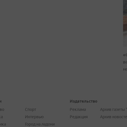
«
в
н
и
Издательство
во
Спорт
Реклама
Архив газеты 
ка
Интервью
Редакция
Архив новост
ика
Город на ладони