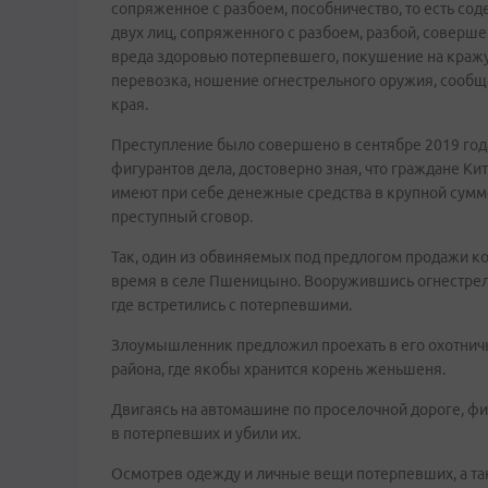
сопряженное с разбоем, пособничество, то есть со
двух лиц, сопряженного с разбоем, разбой, соверш
вреда здоровью потерпевшего, покушение на кражу
перевозка, ношение огнестрельного оружия, сообщ
края.
Преступление было совершено в сентябре 2019 года
фигурантов дела, достоверно зная, что граждане Ки
имеют при себе денежные средства в крупной сумме
преступный сговор.
Так, один из обвиняемых под предлогом продажи к
время в селе Пшеницыно. Вооружившись огнестрел
где встретились с потерпевшими.
Злоумышленник предложил проехать в его охотничь
района, где якобы хранится корень женьшеня.
Двигаясь на автомашине по проселочной дороге, ф
в потерпевших и убили их.
Осмотрев одежду и личные вещи потерпевших, а 