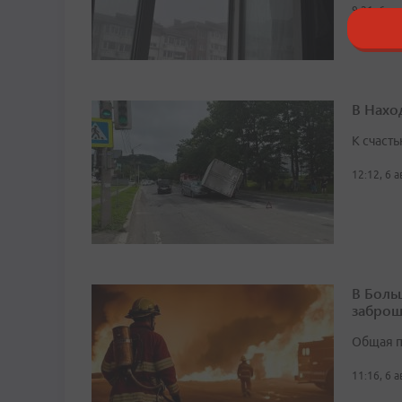
9:21, 6 а
В Нахо
К счасть
12:12, 6 
В Боль
заброш
Общая п
11:16, 6 