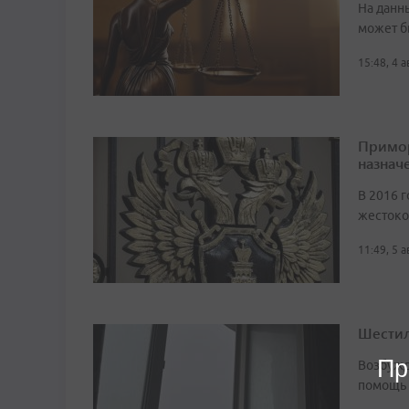
На данн
может б
15:48, 4 
Примор
назначе
В 2016 г
жестоко
11:49, 5 
Шестил
Пр
Возбужд
помощь