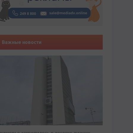
Важные новости
риморье закрепилось в десятке лучших