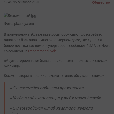
12:46, 15 сентября 2020
Общество
Фото: pixabay.com
В популярном паблике приморцы обсуждают фотографию
одного из балконов в многоквартирном доме, где сушится
более десятка костюмов супергероев, сообщает РИА VladNews
со ссылкой на
irecommend_vdk
.
«У супергероев тоже бывают выходные», - подписали снимок
очевидцы.
Комментаторы в паблике начали активно обсуждать снимок:
«Суперсемейка поди там проживает»
«Когда в саду карнавал, а у тебя много детей»
«Супергеройская штаб-квартира. Урезали