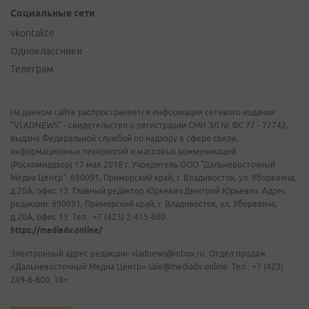
Социальные сети
vkontakte
Одноклассники
Телеграм
На данном сайте распространяется информация сетевого издания
"VLADNEWS" - свидетельство о регистрации СМИ ЭЛ № ФС 77 - 72742,
выдано Федеральной службой по надзору в сфере связи,
информационных технологий и массовых коммуникаций
(Роскомнадзор) 17 мая 2018 г. Учредитель ООО "Дальневосточный
Медиа Центр". 690091, Приморский край, г. Владивосток, ул. Уборевича,
д.20А, офис 13. Главный редактор Юркевич Дмитрий Юрьевич. Адрес
редакции: 690091, Приморский край, г. Владивосток, ул. Уборевича,
д.20А, офис 13. Тел.: +7 (423) 2-415-600.
https://mediadv.online/
Электронный адрес редакции: vladnews@inbox.ru. Отдел продаж
«Дальневосточный Медиа Центр» sale@mediadv.online. Тел.: +7 (423)
249-8-800. 18+