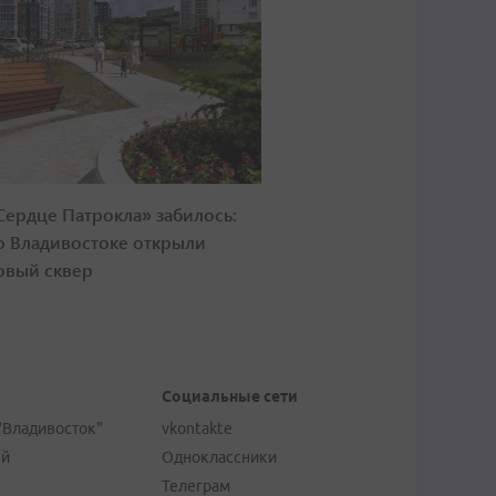
Сердце Патрокла» забилось:
о Владивостоке открыли
овый сквер
Социальные сети
"Владивосток"
vkontakte
ей
Одноклассники
Телеграм