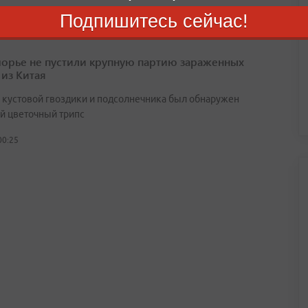
Подпишитесь сейчас!
орье не пустили крупную партию зараженных
 из Китая
х кустовой гвоздики и подсолнечника был обнаружен
й цветочный трипс
00:25