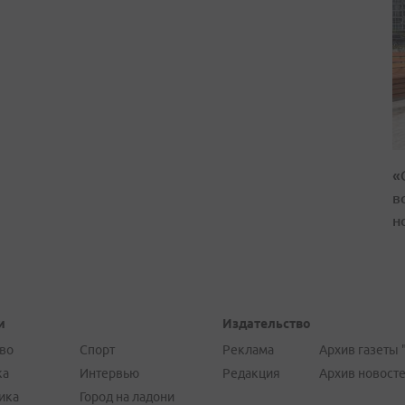
«
в
н
и
Издательство
во
Спорт
Реклама
Архив газеты 
ка
Интервью
Редакция
Архив новост
ика
Город на ладони