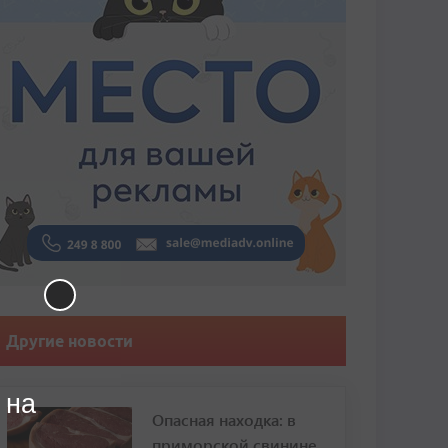
Другие новости
 на
Опасная находка: в
приморской свинине