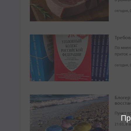
сегодня, 
Требов
По мнен
приток 
сегодня, 
Блогер
восста
Пункт п
Пр
21:03, 8 