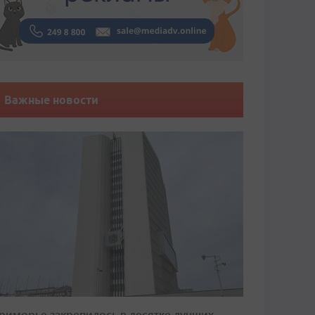
Важные новости
риморье закрепилось в десятке лучших