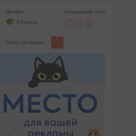
Пробки
Социальные сети
0 баллов
Город на ладони