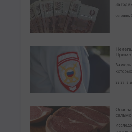
За год 
сегодня, 
Нелега
Примо
За июль 
которых
22:29, 8 
Опасна
сальмо
Исследо
в рамка