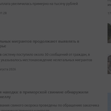
и
выплата увеличилась примерно на тысячу рублей
01:28
17
льных мигрантов продолжают выявлять в
рье
в систему поступило около 30 сообщений от граждан, в
 указывалось местонахождение нелегальных мигрантов
августа 2026
я находка: в приморской свинине обнаружили
неллу
вания свиного окорока проведены по обращению заказчика
х производственного контроля