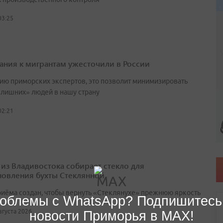
03:25
ания к мигрантам ужесточили в России
ию приморских экспертов, это позволит минимизировать
«лишних» людей в нашу страну
02:21
 из Владивостока собирает стекло для
новления бухты Стеклянной
риёма создан, чтобы вернуть «Стеклянухе» прежнюю яркость
облемы с WhatsApp? Подпишитесь
августа 2026
новости Приморья в MAX!