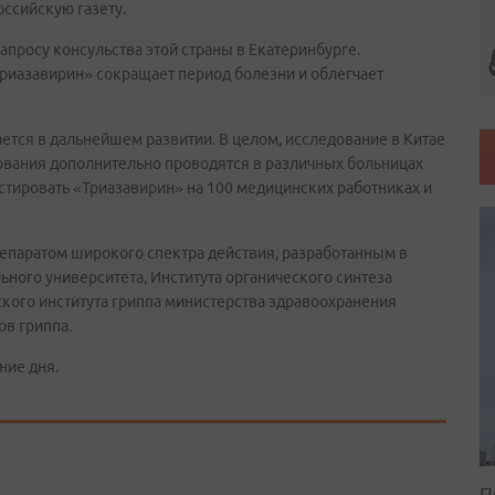
ссийскую газету.
запросу консульства этой страны в Екатеринбурге.
Триазавирин» сокращает период болезни и облегчает
тся в дальнейшем развитии. В целом, исследование в Китае
ования дополнительно проводятся в различных больницах
естировать «Триазавирин» на 100 медицинских работниках и
епаратом широкого спектра действия, разработанным в
ного университета, Института органического синтеза
кого института гриппа министерства здравоохранения
ов гриппа.
ние дня.
П