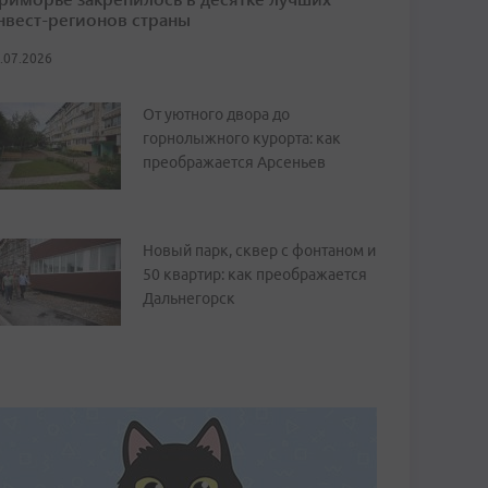
нвест-регионов страны
.07.2026
От уютного двора до
горнолыжного курорта: как
преображается Арсеньев
Новый парк, сквер с фонтаном и
50 квартир: как преображается
Дальнегорск