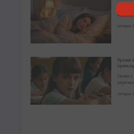
демен
Сон мен
сегодня, 
Уроки 
прикл
Также с
перечен
сегодня, 