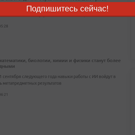
ции
Подпишитесь сейчас!
ее 6–7 часов может ухудшить память и скорость мышления
05:28
математики, биологии, химии и физики станут более
адными
 1 сентября следующего года навыки работы с ИИ войдут в
ь метапредметных результатов
06:21