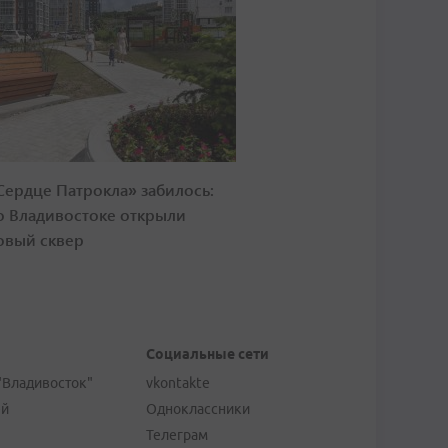
Сердце Патрокла» забилось:
о Владивостоке открыли
овый сквер
Социальные сети
"Владивосток"
vkontakte
ей
Одноклассники
Телеграм