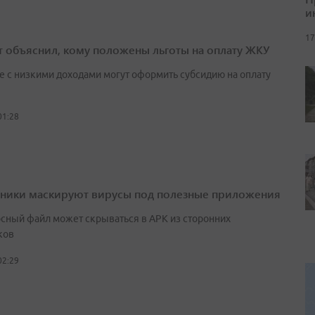
и
17
т объяснил, кому положены льготы на оплату ЖКУ
е с низкими доходами могут оформить субсидию на оплату
01:28
ики маскируют вирусы под полезные приложения
сный файл может скрываться в APK из сторонних
ков
02:29