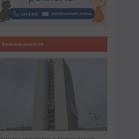
Важные новости
риморье закрепилось в десятке лучших