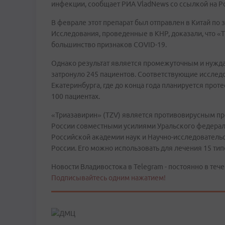
инфекции, сообщает РИА VladNews со ссылкой на Ро
В феврале этот препарат был отправлен в Китай по 
Исследования, проведенные в КНР, доказали, что «
большинство признаков COVID-19.
Однако результат является промежуточным и нуждае
затронуло 245 пациентов. Соответствующие исслед
Екатеринбурга, где до конца года планируется прот
100 пациентах.
«Триазавирин» (TZV) является противовирусным пр
России совместными усилиями Уральского федераль
Российской академии наук и Научно-исследовательс
России. Его можно использовать для лечения 15 тип
Новости Владивостока в Telegram - постоянно в тече
Подписывайтесь одним нажатием!