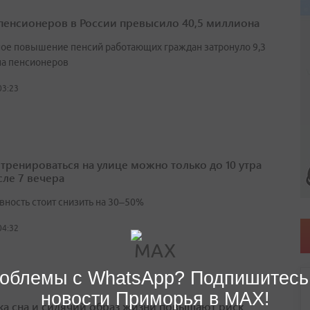
пенсионеров в России превысило 40,5 миллиона
ое повышение пенсий работающих граждан затронуло 9,3
а пенсионеров
03:23
 тренироваться на улице можно только до 10 утра
сле 7 вечера
вность стоит снизить на 30–50%
04:32
облемы с WhatsApp? Подпишитесь
новости Приморья в MAX!
ка сна и сидячий образ жизни повышают риск