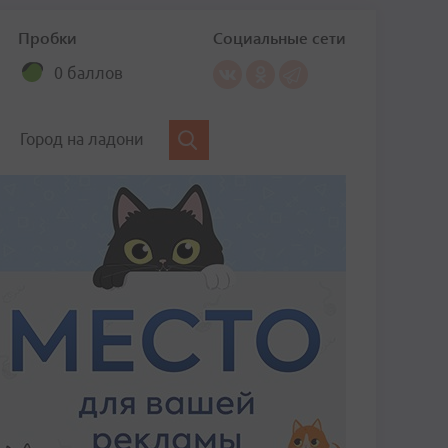
Пробки
Социальные сети
0 баллов
Город на ладони