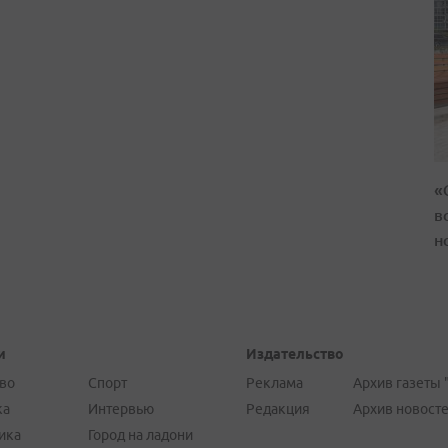
«
в
н
и
Издательство
во
Спорт
Реклама
Архив газеты 
ка
Интервью
Редакция
Архив новост
ика
Город на ладони