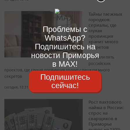
Тайны таежных
городков:
сериалы, где
Проблемы с
глухая
провинция
WhatsApp?
хранит много
Подпишитесь на
секретов
новости Приморья
Собрали пять
в MAX!
российских
проектов, где глухая провинция хранит слишком много
Подпишитесь
секретов
сейчас!
сегодня, 12:31
Рост вахтового
найма в России:
спрос на
сварщиков в
Приморье
вырос на 120%