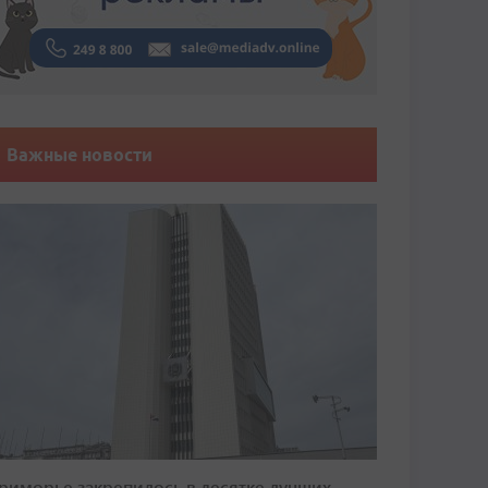
Важные новости
риморье закрепилось в десятке лучших