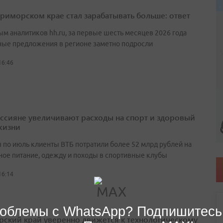
Приморском крае стал зарабатывать больше: ответ
ым аналитиков hh.ru, за первые шесть месяцев 2026 года
ные предложения в регионе заметно подросли
16:46
оссияне увеличивают расходы на спорт и здоровый
жизни
я по июль клиенты ВТБ потратили более 52 млрд рублей на
ное питание, одежду и походы в спортивные клубы
16:14
облемы с WhatsApp? Подпишитесь
ский край уверенно движется к технологическому