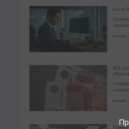
Кто в 
По данн
зарплат
сегодня, 
ВТБ: р
образ 
С январ
спортив
сегодня, 
Пр
Примор