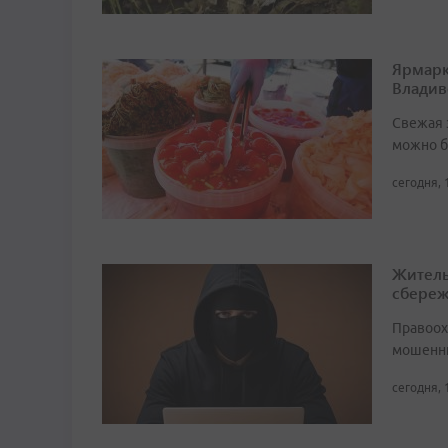
Ярмарк
Владив
Свежая 
можно б
сегодня, 
Житель
сбере
Правоох
мошенни
сегодня, 