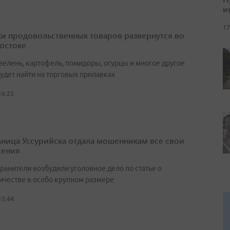
и
17
и продовольственных товаров развернутся во
остоке
зелень, картофель, помидоры, огурцы и многое другое
удет найти на торговых прилавках
16:23
ница Уссурийска отдала мошенникам все свои
жения
ранители возбудили уголовное дело по статье о
честве в особо крупном размере
15:44