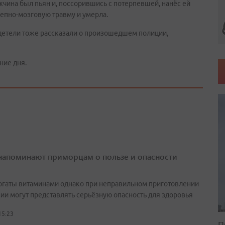
чина был пьян и, поссорившись с потерпевшей, нанёс ей
ерепно-мозговую травму и умерла.
детели тоже рассказали о произошедшем полиции,
ние дня.
напоминают приморцам о пользе и опасности
огаты витаминами однако при неправильном приготовлении
нии могут представлять серьёзную опасность для здоровья
15:23
П