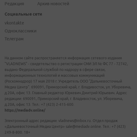
Редакция
Архив новостей
Социальные сети
vkontakte
Одноклассники
Телеграм
На данном сайте распространяется информация сетевого издания
"VLADNEWS" - свидетельство о регистрации СМИ ЭЛ № ФС 77 - 72742,
выдано Федеральной службой по надзору в сфере связи,
информационных технологий и массовых коммуникаций
(Роскомнадзор) 17 мая 2018 г. Учредитель ООО "Дальневосточный
Медиа Центр". 690091, Приморский край, г. Владивосток, ул. Уборевича,
д.20А, офис 13. Главный редактор Юркевич Дмитрий Юрьевич. Адрес
редакции: 690091, Приморский край, г. Владивосток, ул. Уборевича,
д.20А, офис 13. Тел.: +7 (423) 2-415-600.
https://mediadv.online/
Электронный адрес редакции: vladnews@inbox.ru. Отдел продаж
«Дальневосточный Медиа Центр» sale@mediadv.online. Тел.: +7 (423)
249-8-800. 18+