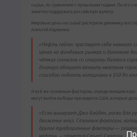
сырья, по сравнению с прошлыми годами. По его сл
заметно поддержать российскую валюту.
Мировые цены на сырьё растеряли динамику восста
Алексей Кириенко.
«Нефть сейчас чувствует себя намного 
ценах на фондовых рынках и динамике до
чётких сигналов со стороны баланса спр
доллара обещает качнуть маятник спрос
способно поднять котировки к $50 до кон
И всё же основным фактором, определяющим курс ру
могут выйти выборы президента США, которые долж
«Если выиграет Джо Байден, риски для 
движение вниз. Сезонные факторы, кото
другие традиционные факторы — решение
Пр
нефть», – отметил Сергей Суверов.