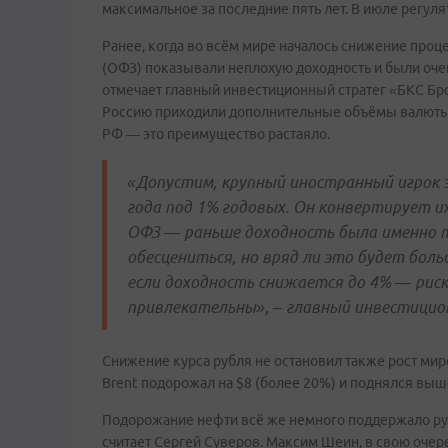
максимальное за последние пять лет. В июле регуля
Ранее, когда во всём мире началось снижение проц
(ОФЗ) показывали неплохую доходность и были очен
отмечает главный инвестиционный стратег «БКС Бр
Россию приходили дополнительные объёмы валюты, 
РФ — это преимущество растаяло.
«Допустим, крупный иностранный игрок 
года под 1% годовых. Он конвертирует их
ОФЗ — раньше доходность была именно т
обесцениться, но вряд ли это будет боль
если доходность снижается до 4% — рис
привлекательны», – главный инвестицио
Снижение курса рубля не остановил также рост мир
Brent подорожал на $8 (более 20%) и поднялся выш
Подорожание нефти всё же немного поддержало руб
считает Сергей Суверов. Максим Шеин, в свою очере