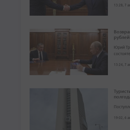
13:28, 7 
Возвра
рублей
Юрий Тр
состоят
13:24, 7 
Турист
полгод
Поступл
19:02, 6 