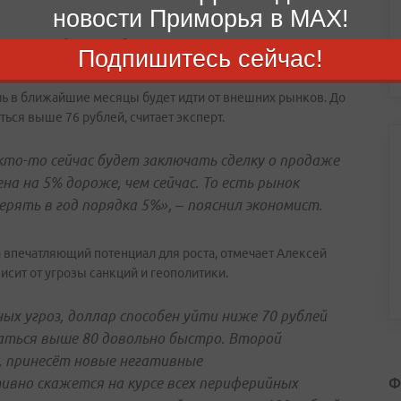
новости Приморья в MAX!
шого ослабления рубля — до 74–77 за доллар. Евро может
Подпишитесь сейчас!
лагоприятного геополитического фона.
ль в ближайшие месяцы будет идти от внешних рынков. До
ся выше 76 рублей, считает эксперт.
кто-то сейчас будет заключать сделку о продаже
на на 5% дороже, чем сейчас. То есть рынок
рять в год порядка 5%», – пояснил экономист.
впечатляющий потенциал для роста, отмечает Алексей
висит от угрозы санкций и геополитики.
ых угроз, доллар способен уйти ниже 70 рублей
заться выше 80 довольно быстро. Второй
о, принесёт новые негативные
Ф
ивно скажется на курсе всех периферийных