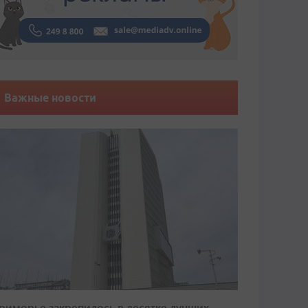
Важные новости
риморье закрепилось в десятке лучших