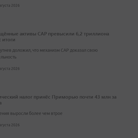
августа 2026
щённые активы САР превысили 6,2 триллиона
: итоги
утнев доложил, что механизм САР доказал свою
ельность
августа 2026
ический налог принёс Приморью почти 43 млн за
а
ения выросли более чем втрое
августа 2026