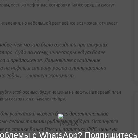
овам, осенью нефтяные котировки также вряд ли смогут
новления, но небольшой рост всё же возможен, отмечает
слабее, чем можно было ожидать при текущих
ллара. Судя по всему, инвесторы ждут более
оса и предложения. Дальнейшее ослабление
а на нефть в сторону роста и потенциально
ца года», – считает экономист.
бля этой осенью, будут не цены на нефть. На первый план
ны состояться в начале ноября.
рубля усилятся и может быть дополнительное
рые летом толкали рубль вниз, уйдут. Останутся
 по ставке Банка России, политика ФРС, цены на
облемы с WhatsApp? Подпишитесь