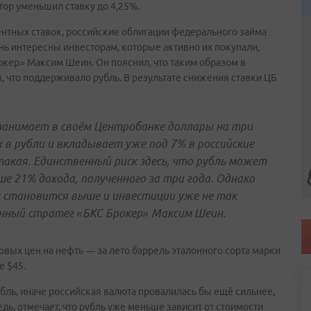
тор уменьшил ставку до 4,25%.
ентных ставок, российские облигации федерального займа
ь интересны инвесторам, которые активно их покупали,
окер» Максим Шеин. Он пояснил, что таким образом в
что поддерживало рубль. В результате снижения ставки ЦБ
занимает в своём Центробанке доллары на три
 в рубли и вкладывает уже под 7% в российские
акая. Единственный риск здесь, что рубль может
ше 21% дохода, полученного за три года. Однако
к становится выше и инвестиции уже не так
нный стратег «БКС Брокер» Максим Шеин.
овых цен на нефть — за лето баррель эталонного сорта марки
е $45.
ль, иначе российская валюта провалилась бы ещё сильнее,
дь, отмечает, что рубль уже меньше зависит от стоимости