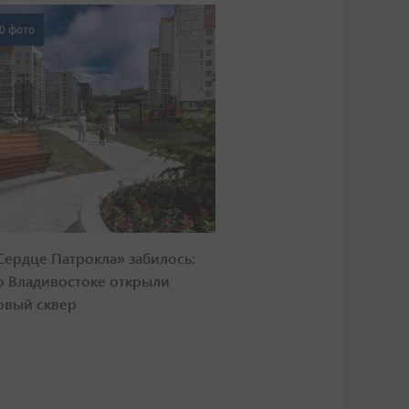
0 фото
Сердце Патрокла» забилось:
о Владивостоке открыли
овый сквер