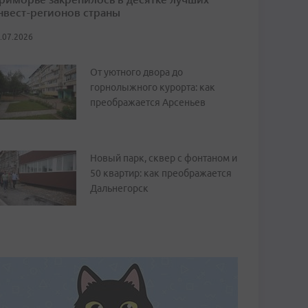
нвест-регионов страны
.07.2026
От уютного двора до
горнолыжного курорта: как
преображается Арсеньев
Новый парк, сквер с фонтаном и
50 квартир: как преображается
Дальнегорск