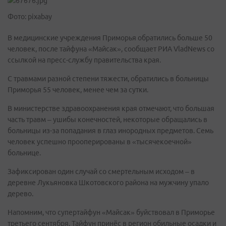
Фото: pixabay
В медицинские учреждения Приморья обратились больше 50
человек, после тайфуна «Майсак», сообщает РИА VladNews со
ссылкой на пресс-службу правительства края.
С травмами разной степени тяжести, обратились в больницы
Приморья 55 человек, менее чем за сутки.
В министерстве здравоохранения края отмечают, что большая
часть травм – ушибы конечностей, некоторые обращались в
больницы из-за попадания в глаз инородных предметов. Семь
человек успешно прооперированы в «тысячекоечной»
больнице.
Зафиксирован один случай со смертельным исходом – в
деревне Лукьяновка Шкотовского района на мужчину упало
дерево.
Напомним, что супертайфун «Майсак» буйствовал в Приморье
третьего сентября. Тайфун принёс в регион обильные осадки и