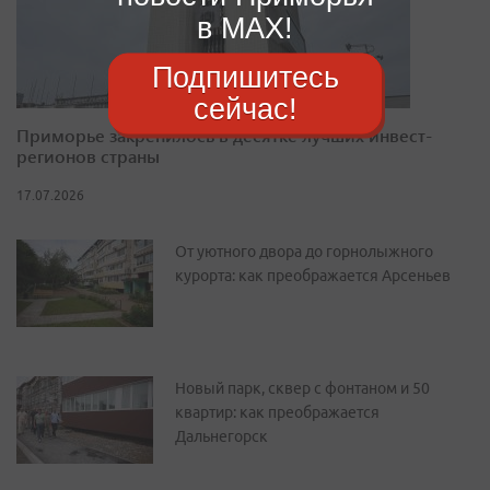
в MAX!
Подпишитесь
сейчас!
Приморье закрепилось в десятке лучших инвест-
регионов страны
17.07.2026
От уютного двора до горнолыжного
курорта: как преображается Арсеньев
Новый парк, сквер с фонтаном и 50
квартир: как преображается
Дальнегорск