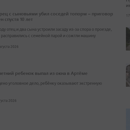
и
ец с сыновьями убил соседей топорм – приговор
17
н спустя 10 лет
оду отец и два сына устроили засаду из‑за спора о проезде,
 расправились с семейной парой и сожгли машину
августа 2026
етний ребенок выпал из окна в Артёме
ено уголовное дело, ребёнку оказывают экстренную
вгуста 2026