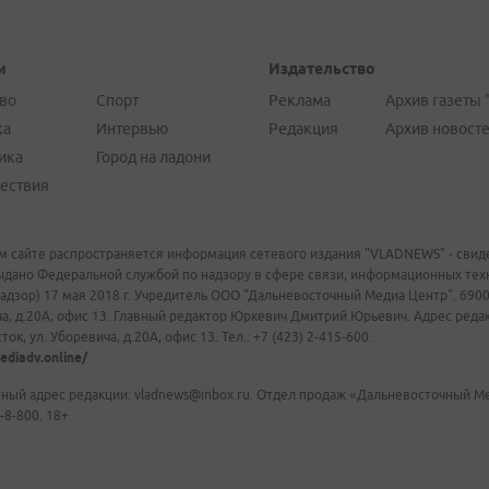
и
Издательство
во
Спорт
Реклама
Архив газеты 
ка
Интервью
Редакция
Архив новост
ика
Город на ладони
ествия
м сайте распространяется информация сетевого издания "VLADNEWS" - свиде
ыдано Федеральной службой по надзору в сфере связи, информационных те
адзор) 17 мая 2018 г. Учредитель ООО "Дальневосточный Медиа Центр". 69009
а, д.20А, офис 13. Главный редактор Юркевич Дмитрий Юрьевич. Адрес редакц
ок, ул. Уборевича, д.20А, офис 13. Тел.: +7 (423) 2-415-600.
ediadv.online/
ный адрес редакции: vladnews@inbox.ru. Отдел продаж «Дальневосточный Мед
-8-800. 18+