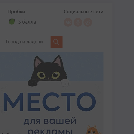
Пробки
Социальные сети
3 балла
Город на ладони