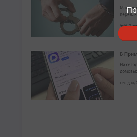
Малолет
Пр
передан
9:48, 7 а
В Прим
На сего
домовых
сегодня, 