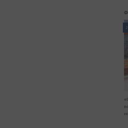
Ф
2
«
в
н