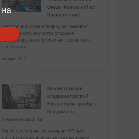
улице Фонтанной во
 на
Владивостоке
В настоящий момент подрядчик заменяет
тепловую сеть на участке от здания
прокуратуры до пересечения с Океанским
проспектом
сегодня, 11:11
Реконструкция
владивостокской
Миллионки пройдет
без дома на
Семеновской, 3а
Ранее мастер-план реализации КРТ был
подготовлен муниципальными властями и