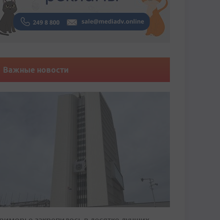
Важные новости
риморье закрепилось в десятке лучших