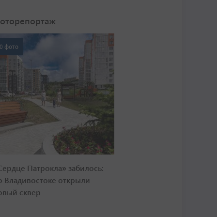
оторепортаж
0 фото
Сердце Патрокла» забилось:
о Владивостоке открыли
овый сквер