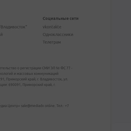
Социальные сети
"Владивосток"
vkontakte
ей
Одноклассники
Телеграм
тельство о регистрации СМИ ЭЛ № ФС 77 -
хнологий и массовых коммуникаций
1, Приморский край, г. Владивосток, ул.
ии: 690091, Приморский край, г.
иа Центр» sale@mediadv.online. Тел.: +7