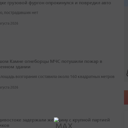
дке грузовой фургон опрокинулся и повредил авто
ю, пострадавших нет
августа 2026
шом Камне огнеборцы МЧС потушили пожар в
енном здании
лощадь возгорания составила около 160 квадратных метров
августа 2026
дивостоке задержали женщину с крупной партией
иков