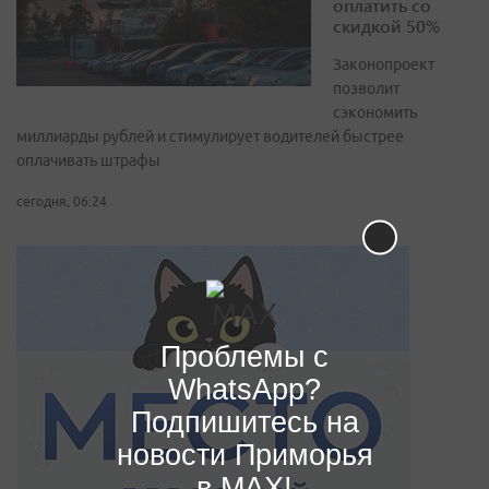
оплатить со
скидкой 50%
Законопроект
позволит
сэкономить
миллиарды рублей и стимулирует водителей быстрее
оплачивать штрафы
сегодня, 06:24
Проблемы с
WhatsApp?
Подпишитесь на
новости Приморья
в MAX!