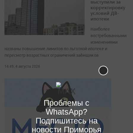
выступили за
корректировку
условий ДВ-
ипотеки
Наиболее
востребованными
изменениями
названы повышение лимитов по льготной ипотеке и
пересмотр возрастных ограничений заёмщиков
14:49, 4 августа 2026
Проблемы с
WhatsApp?
Подпишитесь на
новости Приморья