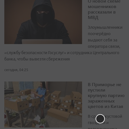
О новой схеме
мошенников
рассказали в
МВД
Злоумышленники
поочерёдно
выдают себя за
оператора связи,
«службу безопасности Госуслуг» и сотрудника Центрального
банка, чтобы вывезти сбережения
сегодня, 04:25
В Приморье не
пустили
крупную партию
зараженных
цветов из Китая
В срезах кустовой
гвоздики и