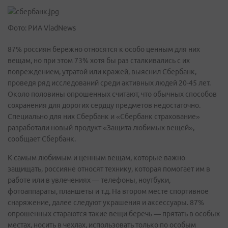
Фото: РИА VladNews
87% россиян бережно относятся к особо ценным для них
вещам, но при этом 73% хотя бы раз сталкивались с их
повреждением, утратой или кражей, выяснил Сбербанк,
проведя ряд исследований среди активных людей 20-45 лет.
Около половины опрошенных считают, что обычных способов
сохранения для дорогих сердцу предметов недостаточно.
Специально для них Сбербанк и «Сбербанк страхование»
разработали новый продукт «Защита любимых вещей»,
сообщает Сбербанк.
К самым любимым и ценным вещам, которые важно
защищать, россияне относят технику, которая помогает им в
работе или в увлечениях — телефоны, ноутбуки,
фотоаппараты, планшеты и т.д. На втором месте спортивное
снаряжение, далее следуют украшения и аксессуары. 87%
опрошенных стараются такие вещи беречь — прятать в особых
местах, носить в чехлах, использовать только по особым