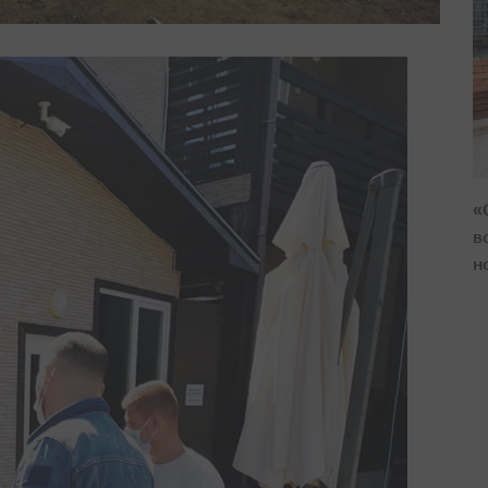
«
в
н