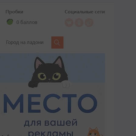
Пробки
Социальные сети
0 баллов
Город на ладони