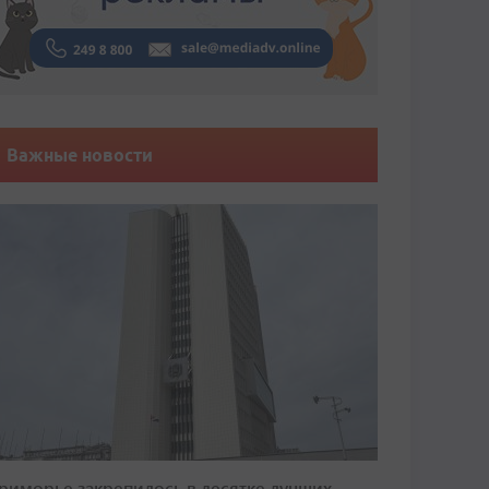
Важные новости
риморье закрепилось в десятке лучших