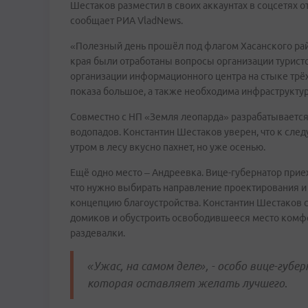
Шестаков разместил в своих аккаунтах в соцсетях о
сообщает РИА VladNews.
«Полезный день прошёл под флагом Хасанского рай
края были отработаны вопросы организации туристс
организации информационного центра на стыке трёх
показа большое, а также необходима инфраструктур
Совместно с НП «Земля леопарда» разрабатывается
водопадов. Константин Шестаков уверен, что к след
утром в лесу вкусно пахнет, но уже осенью.
Ещё одно место – Андреевка. Вице-губернатор приех
что нужно выбирать направление проектирования и 
концепцию благоустройства. Константин Шестаков с
домиков и обустроить освободившееся место комфор
раздевалки.
«Ужас, на самом деле», - особо вице-губ
которая оставляет желать лучшего
.