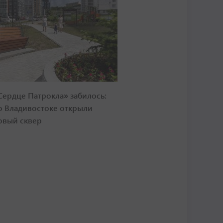
Сердце Патрокла» забилось:
о Владивостоке открыли
овый сквер