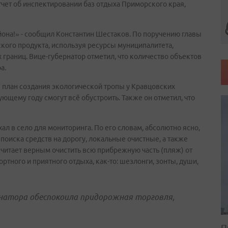
тчет об инспектировании баз отдыха Приморского края,
она!» - сообщил Константин Шестаков. По поручению главы
кого продукта, используя ресурсы муниципалитета,
 границ. Вице-губернатор отметил, что количество объектов
а.
 план создания экологической тропы у Кравцовских
ующему году смогут всё обустроить. Также он отметил, что
ал в село для мониторинга. По его словам, абсолютно ясно,
поиска средств на дорогу, локальные очистные, а также
читает верным очистить всю прибрежную часть (пляж) от
тного и приятного отдыха, как-то: шезлонги, зонты, души,
ернатора обеспокоила придорожная торговля,
П