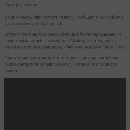
Фото: pixabay.com
В Приморье рыбаки встретили акулу, сообщает РИА VladNews
со ссылкой на
primorye_online
.
Встреча произошло на мысе Вятлина, в бухте Чернышева. По
словам мужчин, рыба размером в 2,5 метра не отходила от
лодки некоторое время, чем рыбаков ввела в замешательство.
Однако, как отметили, комментаторы в популярном паблике,
рыбаки встретили сельдевую акулу, которая не опасна для
людей.