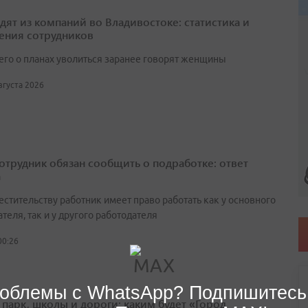
одят из компаний во Владивостоке: статистика и
ения сотрудников
его о планах уволиться заранее говорят женщины
августа 2026
сотрудник обязан сообщить о подработке: ответ
а
естительству работник имеет право работать как у основного
теля, так и у другого работодателя
00:26
облемы с WhatsApp? Подпишитесь
 парк, школы и дороги: каким будет «Город