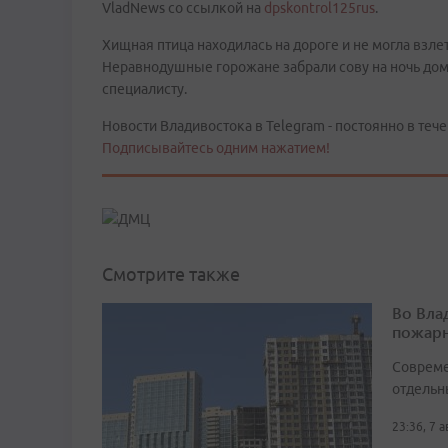
VladNews со ссылкой на
dpskontrol125rus
.
Хищная птица находилась на дороге и не могла взле
Неравнодушные горожане забрали сову на ночь домо
специалисту.
Новости Владивостока в Telegram - постоянно в тече
Подписывайтесь одним нажатием!
Смотрите также
Во Вла
пожарн
Совреме
отдельн
23:36, 7 