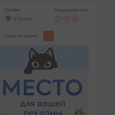
Пробки
Социальные сети
0 баллов
Город на ладони