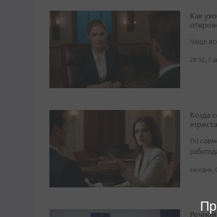
Как ух
откров
Чаще вс
20:32, 7 
Когда 
юрист
По совм
работода
сегодня, 
Пр
Речной