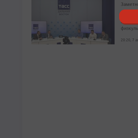
Заметн
Здесь по
магазин
физкуль
20:20, 7 