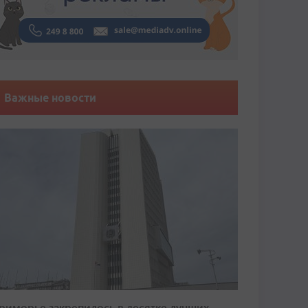
Важные новости
риморье закрепилось в десятке лучших