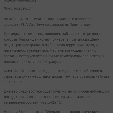
Фото: pixabay.com
Во вторник, 18 августа, погода в Приморье изменится,
сообщает РИА VladNews со ссылкой на Примпогоду.
Приморье окажется под влиянием хабаровского циклона,
который ближайшей ночью принесёт в край дожди. Днём
осадки распространятся на большую территорию края, их
интенсивность увеличится. Местами возможны ливни с
грозами. Ветер усилится. Ночные температуры повысятся, а
дневные понизятся на 1-4 градуса.
Ближайшей ночью во Владивостоке увеличится облачность,
утром возможен небольшой дождь. Температура воздуха будет
+19…+22 °С.
Днём во Владивостоке будет облачно, не исключен небольшой
дождь, свежий юго-восточный ветер, максимальная
температура составит +22…+25 °С.
Новости Владивостока в Telegram - постоянно в течение дня.