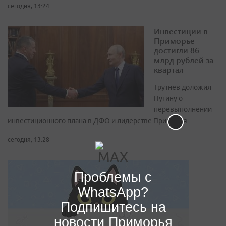
сегодня, 13:24
Инвестиции в
Приморье
достигли 86
млрд рублей за
квартал
Трутнев доложил
Путину о
перевыполнении
инвестиционного плана в ДФО и лидерстве Приморья
сегодня, 13:28
Проблемы с
WhatsApp?
Подпишитесь на
новости Приморья