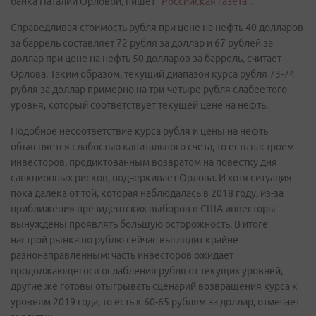
банка Наталии Орловой, пишет "
Российская газета
".
Справедливая стоимость рубля при цене на нефть 40 долларов
за баррель составляет 72 рубля за доллар и 67 рублей за
доллар при цене на нефть 50 долларов за баррель, считает
Орлова. Таким образом, текущий диапазон курса рубля 73-74
рубля за доллар примерно на три-четыре рубля слабее того
уровня, который соответствует текущей цене на нефть.
Подобное несоответствие курса рубля и цены на нефть
объясняется слабостью капитального счета, то есть настроем
инвесторов, продиктованным возвратом на повестку дня
санкционных рисков, подчеркивает Орлова. И хотя ситуация
пока далека от той, которая наблюдалась в 2018 году, из-за
приближения президентских выборов в США инвесторы
вынуждены проявлять большую осторожность. В итоге
настрой рынка по рублю сейчас выглядит крайне
разнонаправленным: часть инвесторов ожидает
продолжающегося ослабления рубля от текущих уровней,
другие же готовы отыгрывать сценарий возвращения курса к
уровням 2019 года, то есть к 60-65 рублям за доллар, отмечает