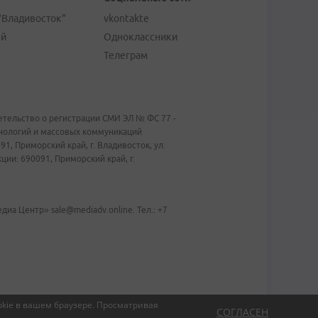
"Владивосток"
vkontakte
ей
Одноклассники
Телеграм
тельство о регистрации СМИ ЭЛ № ФС 77 -
хнологий и массовых коммуникаций
1, Приморский край, г. Владивосток, ул.
ии: 690091, Приморский край, г.
иа Центр» sale@mediadv.online. Тел.: +7
kie в вашем браузере.
Просматривая
СОГЛАСЕН