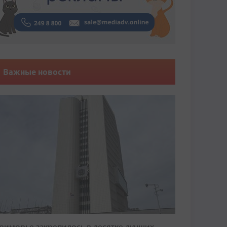
Важные новости
риморье закрепилось в десятке лучших