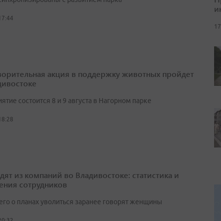
и
17:44
17
ворительная акция в поддержку животных пройдет
дивостоке
тие состоится 8 и 9 августа в Нагорном парке
18:28
одят из компаний во Владивостоке: статистика и
ения сотрудников
его о планах уволиться заранее говорят женщины
20:32