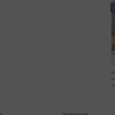
2
«
в
н
и
Издательство