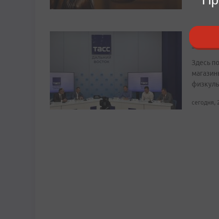
Речной
Заметн
Здесь по
магазин
физкуль
сегодня, 