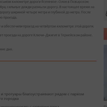
 восьмом километре дороги Ясеневое–Олон в Пожарском
 Яра, сильные дожди размыли дорогу. В настоящее время на
дорогу шириной четыре метра и глубиной до метра. После
ю проезда.
 и обеспечили проезд на четвёртом километре этой дороги.
ет проезда на дороге Ключи–Джигит в Тернейском районе.
ние дня.
 и тротуары благоустраивают рядом с парком
о городка
П
синхронизированы с развитием парка