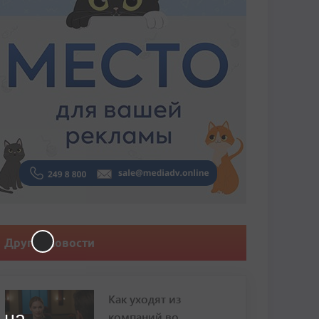
Другие новости
Как уходят из
 на
компаний во