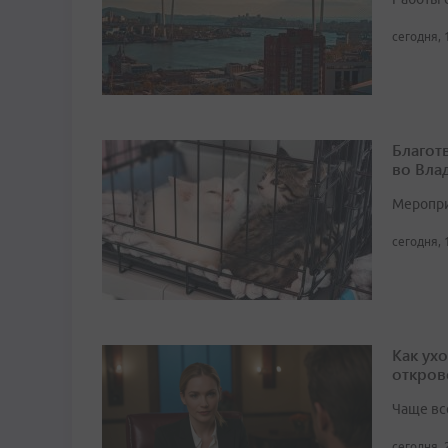
сегодня, 
Благот
во Вла
Мероприя
сегодня, 
Как ух
откров
Чаще вс
сегодня, 