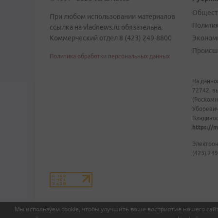
Общест
При любом использовании материалов
Полити
ссылка на vladnews.ru обязательна.
Коммерческий отдел 8 (423) 249-8800
Эконом
Происш
Политика обработки персональных данных
На данно
72742, в
(Роскомн
Уборевич
Владивост
https://m
Электрон
(423) 249
Мы используем cookie, чтобы улучшить ваше восприятие нашего сайт