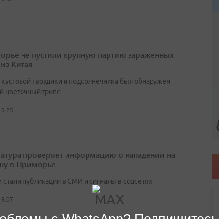
орье не пустили крупную партию зараженных
 из Китая
х кустовой гвоздики и подсолнечника был обнаружен
й цветочный трипс
19:25
атура проверяет информацию о нападении на
ну в Приморье
 стали публикации в СМИ и сигналы в соцсетях
19:07
облемы с WhatsApp? Подпишитесь