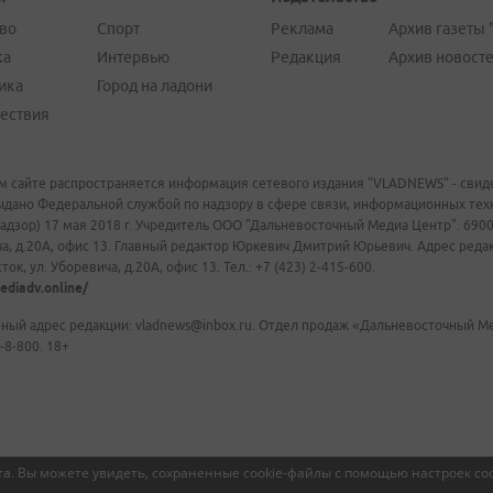
во
Спорт
Реклама
Архив газеты 
ка
Интервью
Редакция
Архив новост
ика
Город на ладони
ествия
м сайте распространяется информация сетевого издания "VLADNEWS" - свиде
ыдано Федеральной службой по надзору в сфере связи, информационных те
адзор) 17 мая 2018 г. Учредитель ООО "Дальневосточный Медиа Центр". 69009
а, д.20А, офис 13. Главный редактор Юркевич Дмитрий Юрьевич. Адрес редакц
ок, ул. Уборевича, д.20А, офис 13. Тел.: +7 (423) 2-415-600.
ediadv.online/
ный адрес редакции: vladnews@inbox.ru. Отдел продаж «Дальневосточный Мед
-8-800. 18+
а. Вы можете увидеть, сохраненные cookie-файлы с помощью настроек coo