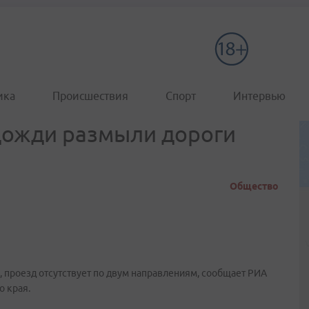
ика
Происшествия
Спорт
Интервью
дожди размыли дороги
Общество
 проезд отсутствует по двум направлениям, сообщает РИА
о края.