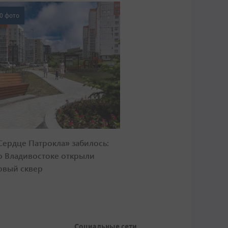
0 фото
Сердце Патрокла» забилось:
о Владивостоке открыли
овый сквер
Социальные сети