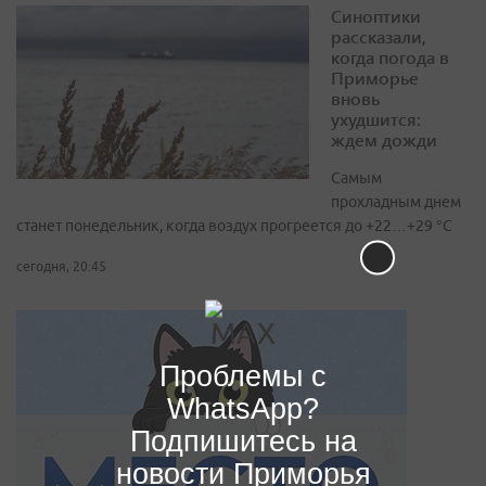
Синоптики
рассказали,
когда погода в
Приморье
вновь
ухудшится:
ждем дожди
Самым
прохладным днем
станет понедельник, когда воздух прогреется до +22…+29 °С
сегодня, 20:45
Проблемы с
WhatsApp?
Подпишитесь на
новости Приморья