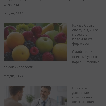
олимпиад
сегодня, 03:22
Как выбрать
спелую дыню:
простые
правила от
фермера
Яркий цвет и
сетчатый узор на
корке — главные
признаки зрелости
сегодня, 04:29
Высокое
давление —
опасно для
жизни: врач
предупредил о