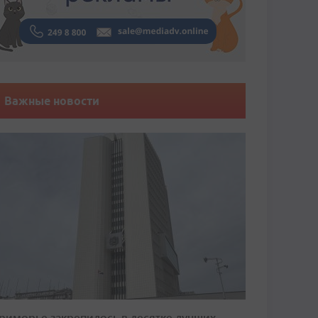
Важные новости
риморье закрепилось в десятке лучших