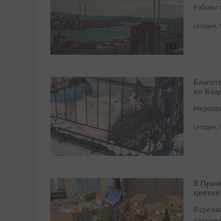
Работы 
сегодня, 
Благот
во Вла
Мероприя
сегодня, 
В Прим
цветов
В среза
западны