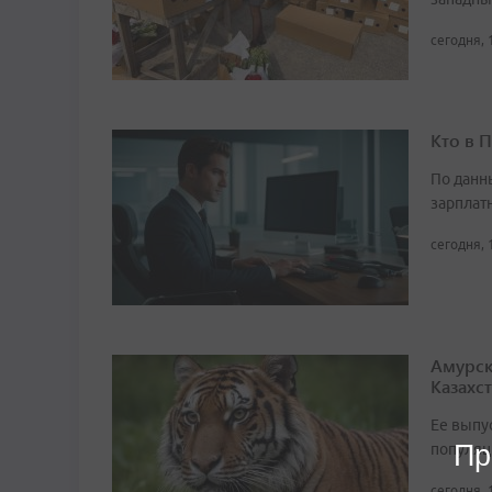
сегодня, 
Кто в 
По данн
зарплат
сегодня, 
Амурск
Казахс
Ее выпу
Пр
популяц
сегодня, 