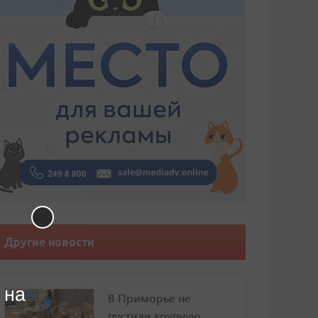
Другие новости
 на
В Приморье не
пустили крупную