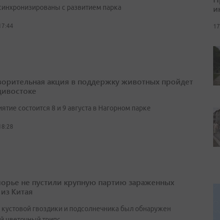
и
синхронизированы с развитием парка
17:44
17
ворительная акция в поддержку животных пройдет
дивостоке
тие состоится 8 и 9 августа в Нагорном парке
18:28
орье не пустили крупную партию зараженных
 из Китая
х кустовой гвоздики и подсолнечника был обнаружен
й цветочный трипс