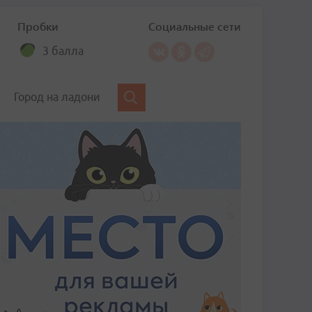
Пробки
Социальные сети
3 балла
Город на ладони