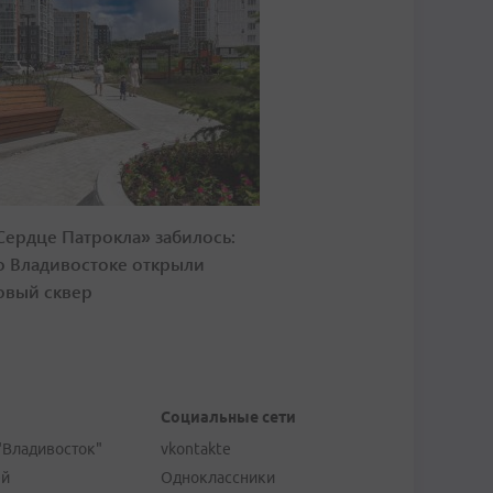
Сердце Патрокла» забилось:
о Владивостоке открыли
овый сквер
Социальные сети
"Владивосток"
vkontakte
ей
Одноклассники