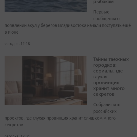
рыбакам
Первые
сообщения о
появлении акул у берегов Владивостока начали поступать ещё
в июне
сегодня, 12:18
Тайны таежных
городков:
сериалы, где
глухая
провинция
хранит много
секретов
Собрали пять
российских
проектов, где глухая провинция хранит слишком много
секретов
сегодня, 12:31