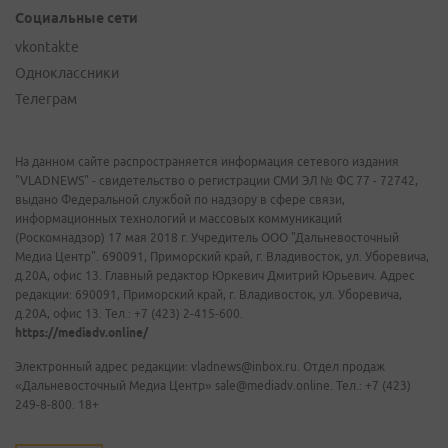
Социальные сети
vkontakte
Одноклассники
Телеграм
На данном сайте распространяется информация сетевого издания
"VLADNEWS" - свидетельство о регистрации СМИ ЭЛ № ФС 77 - 72742,
выдано Федеральной службой по надзору в сфере связи,
информационных технологий и массовых коммуникаций
(Роскомнадзор) 17 мая 2018 г. Учредитель ООО "Дальневосточный
Медиа Центр". 690091, Приморский край, г. Владивосток, ул. Уборевича,
д.20А, офис 13. Главный редактор Юркевич Дмитрий Юрьевич. Адрес
редакции: 690091, Приморский край, г. Владивосток, ул. Уборевича,
д.20А, офис 13. Тел.: +7 (423) 2-415-600.
https://mediadv.online/
Электронный адрес редакции: vladnews@inbox.ru. Отдел продаж
«Дальневосточный Медиа Центр» sale@mediadv.online. Тел.: +7 (423)
249-8-800. 18+