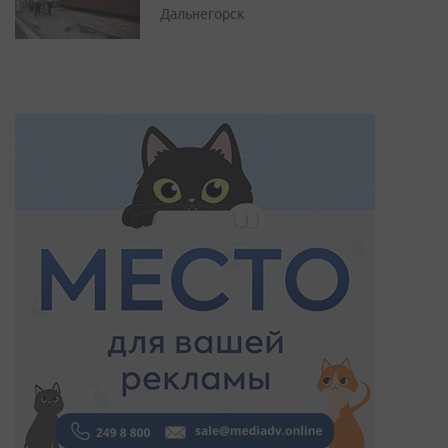
Дальнегорск