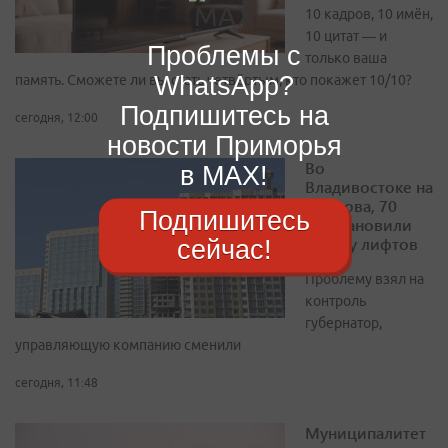
10 кадров, 10 имён,
10 цитат — и
Проблемы с
только ваша
WhatsApp?
память. Сможете ли вы стать четвёртым, кто покажет 10/10?
Подпишитесь на
сегодня, 12:00
новости Приморья
Во
в MAX!
Владивостоке на
Леонова, 70
Подпишитесь
восстановили
работу лифтов
сейчас!
Проблему взял на
контроль
губернатор,
управляющую компанию сменили
сегодня, 11:48
Муниципалитет