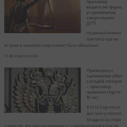
приговор
водителю фуры,
устроившему
смертельное
ДТП
На данный момент
приговор еще не
вступил в законную силу и может быть обжалован
15:48, 4 августа 2026
Приморец с
сыновьями убил
соседей топорм
– приговор
назначен спустя
10 лет
В 2016 году отец и
два сына устроили
засаду из‑за спора
о проезде, жестоко расправились с семейной парой и сожгли