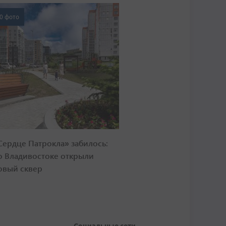
0 фото
Сердце Патрокла» забилось:
о Владивостоке открыли
овый сквер