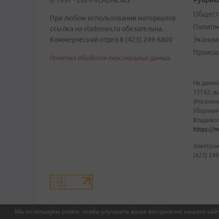
© 1997 - 2026 VLADNEWS
Рубрик
Общест
При любом использовании материалов
Полити
ссылка на vladnews.ru обязательна.
Коммерческий отдел 8 (423) 249-8800
Эконом
Происш
Политика обработки персональных данных
На данно
72742, в
(Роскомн
Уборевич
Владивост
https://m
Электрон
(423) 249
Мы используем cookie, чтобы улучшить ваше восприятие нашего сайт