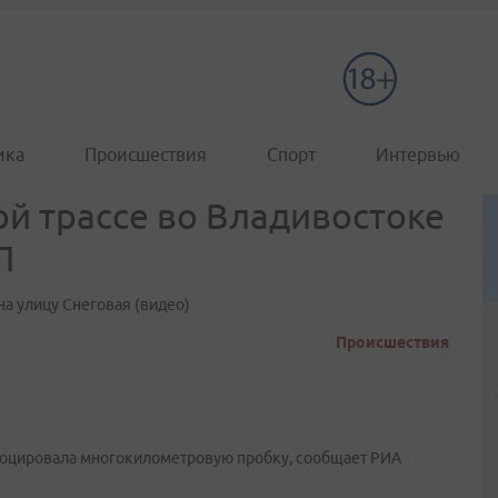
ика
Происшествия
Спорт
Интервью
й трассе во Владивостоке
П
на улицу Снеговая (видео)
Происшествия
овоцировала многокилометровую пробку, сообщает РИА