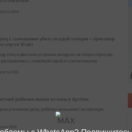
ыть обжалован
августа 2026
ец с сыновьями убил соседей топорм – приговор
н спустя 10 лет
оду отец и два сына устроили засаду из‑за спора о проезде,
 расправились с семейной парой и сожгли машину
августа 2026
етний ребенок выпал из окна в Артёме
ено уголовное дело, ребёнку оказывают экстренную
вгуста 2026