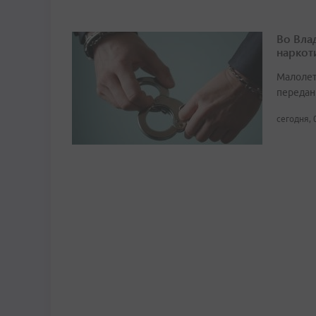
Во Вла
наркот
Малолет
передан
сегодня, 