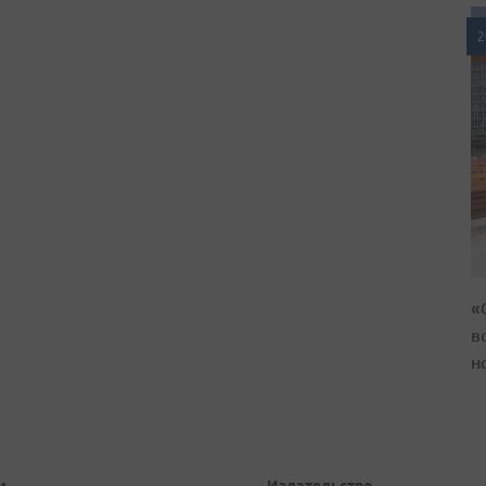
2
«
в
н