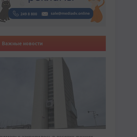
Важные новости
риморье закрепилось в десятке лучших