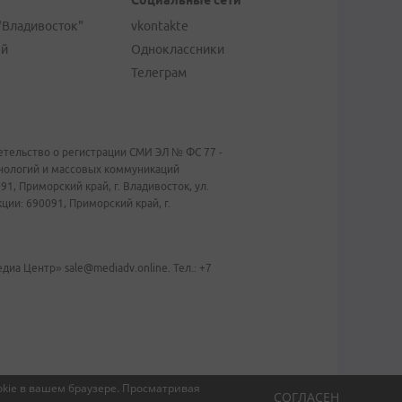
Социальные сети
"Владивосток"
vkontakte
ей
Одноклассники
Телеграм
тельство о регистрации СМИ ЭЛ № ФС 77 -
хнологий и массовых коммуникаций
1, Приморский край, г. Владивосток, ул.
ии: 690091, Приморский край, г.
иа Центр» sale@mediadv.online. Тел.: +7
kie в вашем браузере.
Просматривая
СОГЛАСЕН