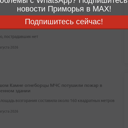
облемы с WhatsApp? Подпишитесь
новости Приморья в MAX!
Подпишитесь сейчас!
дке грузовой фургон опрокинулся и повредил авто
ю, пострадавших нет
августа 2026
шом Камне огнеборцы МЧС потушили пожар в
енном здании
лощадь возгорания составила около 160 квадратных метров
августа 2026