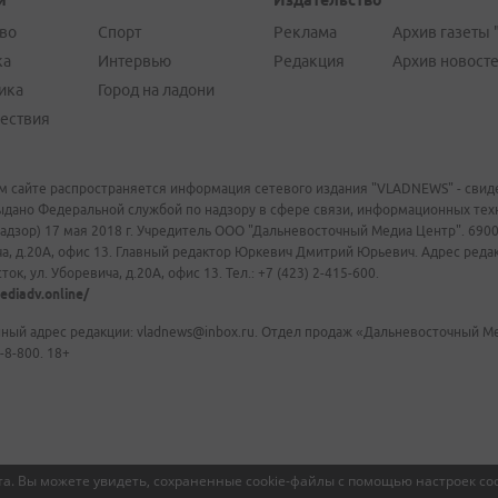
и
Издательство
во
Спорт
Реклама
Архив газеты 
ка
Интервью
Редакция
Архив новост
ика
Город на ладони
ествия
м сайте распространяется информация сетевого издания "VLADNEWS" - свиде
ыдано Федеральной службой по надзору в сфере связи, информационных те
адзор) 17 мая 2018 г. Учредитель ООО "Дальневосточный Медиа Центр". 69009
а, д.20А, офис 13. Главный редактор Юркевич Дмитрий Юрьевич. Адрес редакц
ок, ул. Уборевича, д.20А, офис 13. Тел.: +7 (423) 2-415-600.
ediadv.online/
ный адрес редакции: vladnews@inbox.ru. Отдел продаж «Дальневосточный Мед
-8-800. 18+
а. Вы можете увидеть, сохраненные cookie-файлы с помощью настроек coo