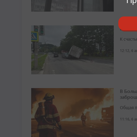
Пр
В Нахо
К счасть
12:12, 6 
В Боль
заброш
Общая п
11:16, 6 