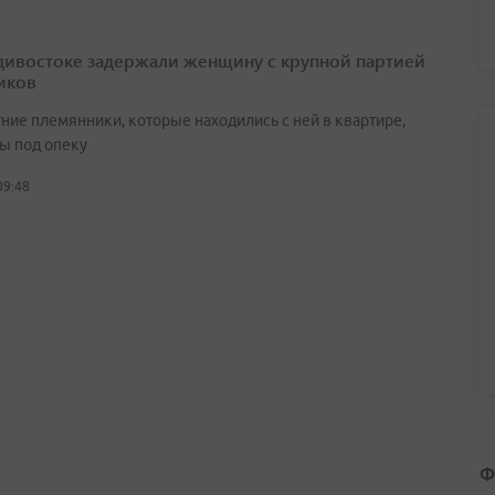
дивостоке задержали женщину с крупной партией
иков
ние племянники, которые находились с ней в квартире,
ы под опеку
09:48
Ф