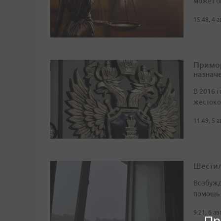
может б
15:48, 4 
Примор
назначе
В 2016 г
жестоко
11:49, 5 
Шестил
Возбужд
помощь
9:21, 6 а