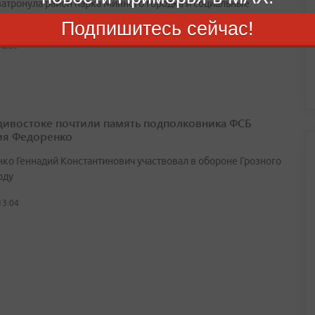
затронула район парка Минного городка и социальные
ы
Подпишитесь сейчас!
12:39
дивостоке почтили память подполковника ФСБ
ия Федоренко
ко Геннадий Константинович участвовал в обороне Грозного
оду
13:04