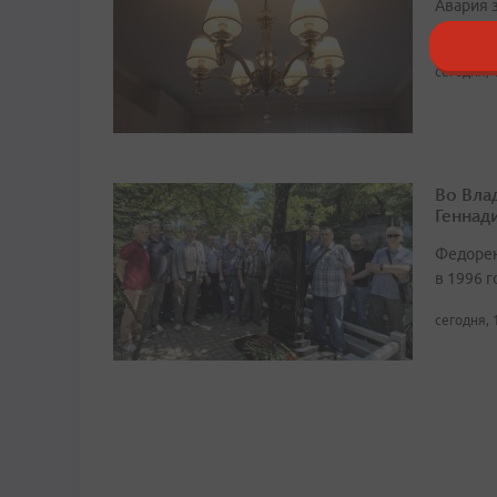
Авария 
объект
сегодня, 
Во Вла
Геннад
Федорен
в 1996 г
сегодня, 