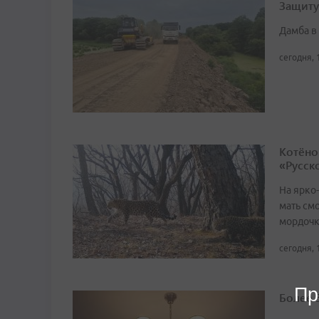
Защиту
Дамба в
сегодня, 
Котёно
«Русск
На ярко
мать смо
мордоч
сегодня, 
Пр
Более 