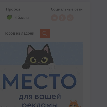
Пробки
Социальные сети
3 балла
Город на ладони