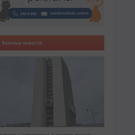
Важные новости
риморье закрепилось в десятке лучших