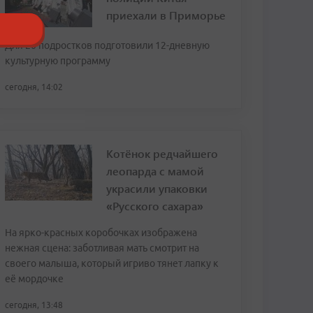
приехали в Приморье
Для 20 подростков подготовили 12-дневную
культурную программу
сегодня, 14:02
Котёнок редчайшего
леопарда с мамой
украсили упаковки
«Русского сахара»
На ярко-красных коробочках изображена
нежная сцена: заботливая мать смотрит на
своего малыша, который игриво тянет лапку к
её мордочке
сегодня, 13:48