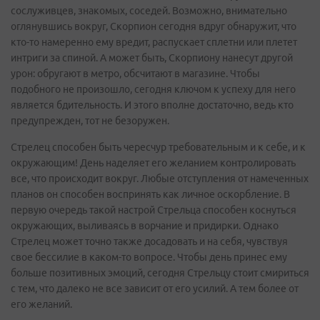
сослуживцев, знакомых, соседей. Возможно, внимательно
оглянувшись вокруг, Скорпион сегодня вдруг обнаружит, что
кто-то намеренно ему вредит, распускает сплетни или плетет
интриги за спиной. А может быть, Скорпиону нанесут другой
урон: обругают в метро, обсчитают в магазине. Чтобы
подобного не произошло, сегодня ключом к успеху для него
является бдительность. И этого вполне достаточно, ведь кто
предупрежден, тот не безоружен.
Стрелец способен быть чересчур требовательным и к себе, и к
окружающим! День наделяет его желанием контролировать
все, что происходит вокруг. Любые отступления от намеченных
планов он способен воспринять как личное оскорбление. В
первую очередь такой настрой Стрельца способен коснуться
окружающих, выливаясь в ворчание и придирки. Однако
Стрелец может точно также досадовать и на себя, чувствуя
свое бессилие в каком-то вопросе. Чтобы день принес ему
больше позитивных эмоций, сегодня Стрельцу стоит смириться
с тем, что далеко не все зависит от его усилий. А тем более от
его желаний.