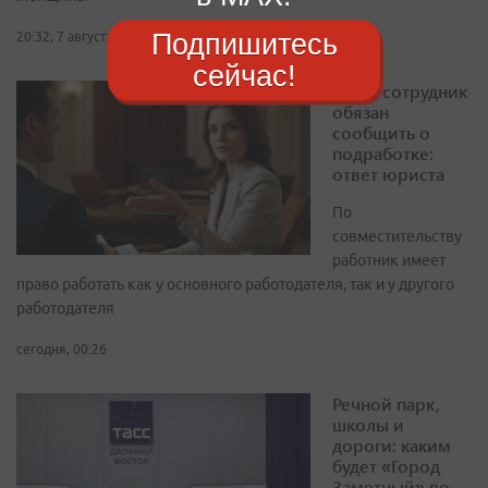
Подпишитесь
20:32, 7 августа 2026
сейчас!
Когда сотрудник
обязан
сообщить о
подработке:
ответ юриста
По
совместительству
работник имеет
право работать как у основного работодателя, так и у другого
работодателя
сегодня, 00:26
Речной парк,
школы и
дороги: каким
будет «Город
Заметный» во