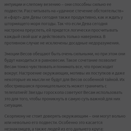
интуиции и слепому везению – они способны сильно ее
подвести. Рассчитывать на «удачное стечение обстоятельств»
и «фарт» для Девы сегодня также продуктивно, как и ждать у
штормящего моря погоды. Так что если Дева сегодня
настроена преуспеть, ей придется логически просчитывать
каждый свой шаг и действовать только наверняка. В
противном случае не исключены досадные недоразумения.
Эмоции Весов обещают быть очень сильными, но при этом они
будут находиться в равновесии. Такое сочетание позволит
Весам тонко чувствовать и понимать все, что происходит
вокруг. Настроение окружающих, мотивы их поступков и даже
некоторые их мысли не будут для Весов особенной тайной. Их
обострившаяся проницательность может граничить с
телепатией! Звезды гороскопа советуют Весам использовать
это для того, чтобы проникнуть в самую суть важной для них
ситуации.
Скорпиону не стоит доверять окружающим – они могут вольно
или невольно его подвести. Особенно это касается
незнакомцев, а также людей из его дальнего круга: