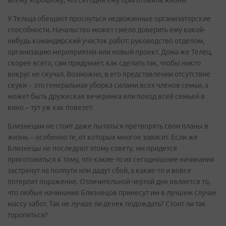
всему хорошему, что сегодня ему приготовила жизнь!
У Тельца обещают проснуться недюжинные организаторские
способности. Начальство может смело доверить ему какой-
нибудь командирский участок работ: руководство отделом,
организацию мероприятия или новый проект. Дома же Телец,
скорее всего, сам придумает, как сделать так, чтобы никто
вокруг не скучал. Возможно, в его представлении отсутствие
скуки – это генеральная уборка силами всех членов семьи, а
может быть дружеская вечеринка или поход всей семьей в
кино – тут уж как повезет.
Близнецам не стоит даже пытаться претворять свои планы в
жизнь – особенно те, от которых многое зависит. Если же
Близнецы не последуют этому совету, им придется
приготовиться к тому, что какие-то их сегодняшние начинания
застрянут на полпути или дадут сбой, а какие-то и вовсе
потерпят поражение. Отличительной чертой дня является то,
что любые начинания Близнецов принесут им в лучшем случае
массу забот. Так не лучше ли денек подождать? Стоит ли так
торопиться?