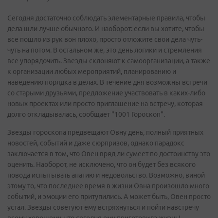
Сегодня достаточно соблюдать элементарные правила, чтобы
дела шли лучше обычного. И наоборот: если вы хотите, чтобы
все пошло из рук вон плохо, просто отложите свои дела чуть-
чуть на потом. В остальном же, это день логики и стремления
все упорядочить. Звезды склоняют к самоорганизации, а также
к организации любых мероприятий, планированию и
наведению порядка в делах. В течение дня возможны встречи
со старыми друзьями, предложение участвовать в каких-либо
новых проектах или просто приглашение на встречу, которая
долго откладывалась, сообщает "1001 Гороскоп".
Звезды гороскопа предвещают Овну день, полный приятных
новостей, событий и даже сюрпризов, однако парадокс
заключается в том, что Овен вряд ли сумеет по достоинству это
оценить. Наоборот, не исключено, что он будет без всякого
повода испытывать апатию и недовольство. Возможно, виной
этому то, что последнее время в жизни Овна произошло много
событий, и эмоции его притупились. А может быть, Овен просто
устал. Звезды советуют ему встряхнуться и пойти навстречу