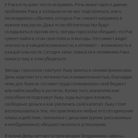
У Рака есть шанс что-то исправить. Речь может идти о давних
проблемах Рака, к которым он не мог подступиться, или о
неожиданных событиях, которые Рак сможет направить в
нужное ему русло. Даже если обстоятельства будут
складываться против него, звезды гороскопа обещают, что Рак
сумеет найти в этом свои плюсы и выгоды. Пессимист видит
опасность в каждой возможности, а оптимист – возможность в
каждой опасности. Сегодня запас ловкости и оптимизма Рака
помогут ему в этом убедиться!
Звезды гороскопа советуют Льву заняться своими финансами.
День наделяет его логичностью и внимательностью, благодаря
чему для Льва не составит труда спланировать свой бюджет
или найти ошибку в расчетах. Кроме того, аналитические
способности подскажут Льву, куда выгодно вложить
свободные деньги и как увеличить свой капитал. Льву стоит
воспользоваться тем, что практически любые его сегодняшние
планы и действия, связанные с деньгами (кроме рискованных
и необдуманных) обещают оказаться успешными.
В жизни Девы нет места трем вещам: бездумному «авось»,