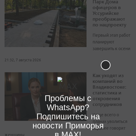
Парк Дома
офицеров в
Уссурийске
преображают
по нацпроекту
Первый этап работ
планируют
завершить к осени
21:32, 7 августа 2026
Как уходят из
компаний во
Владивостоке:
статистика и
Проблемы с
откровения
сотрудников
WhatsApp?
Подпишитесь на
Чаще всего о
планах уволиться
новости Приморья
заранее говорят
в MAX!
женщины