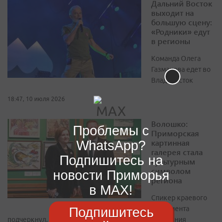
Дальний Восток
выходит на
большую сцену:
«Родники» едут
в регионы
Команда Олега
Газманова едет во
Владивосток
18:47, 10 июля 2026
Волошко:
Проблемы с
Приморская
картинная
WhatsApp?
галерея стала
Подпишитесь на
культурным
символом
новости Приморья
региона
в MAX!
Спикер краевого
парламента
Подпишитесь
подчеркнул, что за десятилетия своего существования