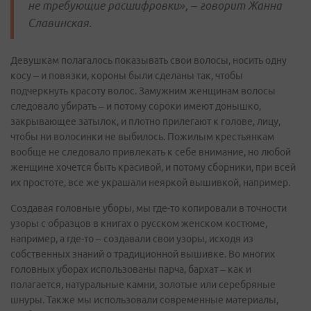
не требующие расшифровки», – говорит Жанна
Славинская.
Девушкам полагалось показывать свои волосы, носить одну
косу – и повязки, короны были сделаны так, чтобы
подчеркнуть красоту волос. Замужним женщинам волосы
следовало убирать – и потому сороки имеют донышко,
закрывающее затылок, и плотно прилегают к голове, лицу,
чтобы ни волосинки не выбилось. Пожилым крестьянкам
вообще не следовало привлекать к себе внимание, но любой
женщине хочется быть красивой, и потому сборники, при всей
их простоте, все же украшали неяркой вышивкой, например.
Создавая головные уборы, мы где-то копировали в точности
узоры с образцов в книгах о русском женском костюме,
например, а где-то – создавали свои узоры, исходя из
собственных знаний о традиционной вышивке. Во многих
головных уборах использованы парча, бархат – как и
полагается, натуральные камни, золотые или серебряные
шнуры. Также мы использовали современные материалы,