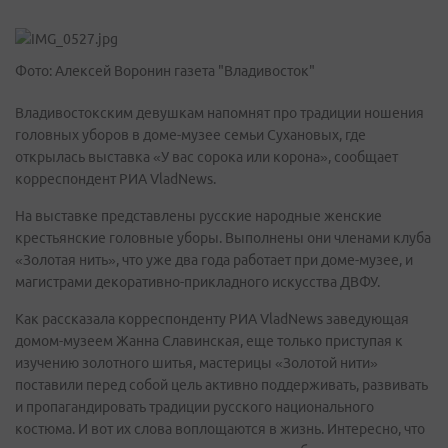
Фото: Алексей Воронин газета "Владивосток"
Владивостокским девушкам напомнят про традиции ношения
головных уборов в доме-музее семьи Сухановых, где
открылась выставка «У вас сорока или корона», сообщает
корреспондент РИА VladNews.
На выставке представлены русские народные женские
крестьянские головные уборы. Выполнены они членами клуба
«Золотая нить», что уже два года работает при доме-музее, и
магистрами декоративно-прикладного искусства ДВФУ.
Как рассказала корреспонденту РИА VladNews заведующая
домом-музеем Жанна Славинская, еще только приступая к
изучению золотного шитья, мастерицы «Золотой нити»
поставили перед собой цель активно поддерживать, развивать
и пропагандировать традиции русского национального
костюма. И вот их слова воплощаются в жизнь. Интересно, что