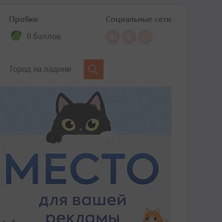
Пробки
Социальные сети
0 баллов
Город на ладони