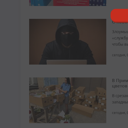
О ново
Злоумыш
«службу
чтобы в
сегодня, 
В Прим
цветов
В среза
западны
сегодня, 