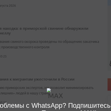
августа 2026
я находка: в приморской свинине обнаружили
неллу
вания свиного окорока проведены по обращению заказчика
х производственного контроля
03:25
ания к мигрантам ужесточили в России
ию приморских экспертов, это позволит минимизировать
«лишних» людей в нашу страну
02:21
облемы с WhatsApp? Подпишитесь