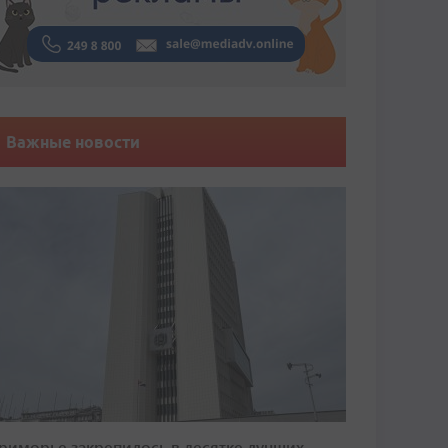
Важные новости
риморье закрепилось в десятке лучших