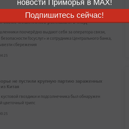
новости Приморья в MAX!
Подпишитесь сейчас!
й схеме мошенников рассказали в МВД
ленники поочерёдно выдают себя за оператора связи,
 безопасности Госуслуг» и сотрудника Центрального банка,
ывезти сбережения
04:25
орье не пустили крупную партию зараженных
 из Китая
х кустовой гвоздики и подсолнечника был обнаружен
й цветочный трипс
00:25