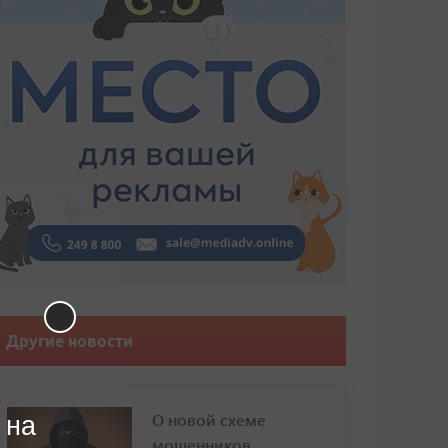
Другие новости
О новой схеме
 на
мошенников