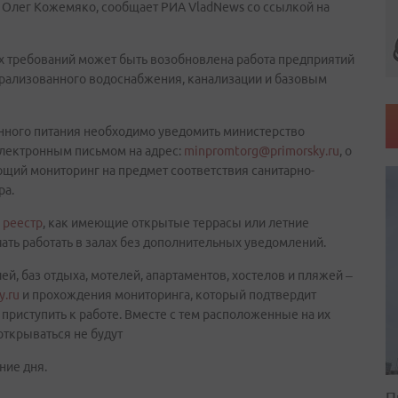
 Олег Кожемяко, сообщает РИА VladNews со ссылкой на
х требований может быть возобновлена работа предприятий
рализованного водоснабжения, канализации и базовым
нного питания необходимо уведомить министерство
лектронным письмом на адрес:
minpromtorg@primorsky.ru
, о
ющий мониторинг на предмет соответствия санитарно-
ра.
в
реестр
, как имеющие открытые террасы или летние
ать работать в залах без дополнительных уведомлений.
ей, баз отдыха, мотелей, апартаментов, хостелов и пляжей –
y.ru
и прохождения мониторинга, который подтвердит
приступить к работе. Вместе с тем расположенные на их
открываться не будут
ние дня.
П