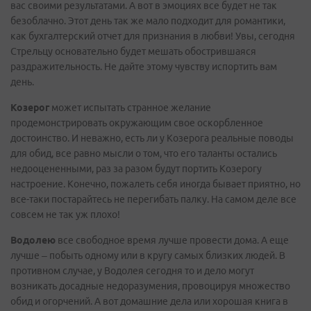
вас своими результатами. А вот в эмоциях все будет не так
безоблачно. Этот день так же мало подходит для романтики,
как бухгалтерский отчет для признания в любви! Увы, сегодня
Стрельцу основательно будет мешать обострившаяся
раздражительность. Не дайте этому чувству испортить вам
день.
Козерог
может испытать странное желание
продемонстрировать окружающим свое оскорбленное
достоинство. И неважно, есть ли у Козерога реальные поводы
для обид, все равно мысли о том, что его таланты остались
недооцененными, раз за разом будут портить Козерогу
настроение. Конечно, пожалеть себя иногда бывает приятно, но
все-таки постарайтесь не перегибать палку. На самом деле все
совсем не так уж плохо!
Водолею
все свободное время лучше провести дома. А еще
лучше – побыть одному или в кругу самых близких людей. В
противном случае, у Водолея сегодня то и дело могут
возникать досадные недоразумения, провоцируя множество
обид и огорчений. А вот домашние дела или хорошая книга в