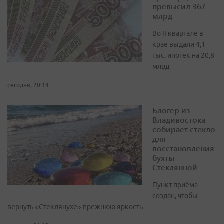
превысил 367
млрд
Во II квартале в
крае выдали 4,1
тыс. ипотек на 20,8
млрд
сегодня, 20:14
Блогер из
Владивостока
собирает стекло
для
восстановления
бухты
Стеклянной
Пункт приёма
создан, чтобы
вернуть «Стеклянухе» прежнюю яркость