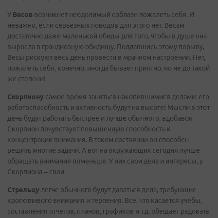
У
Весов
возникнет неодолимый соблазн пожалеть себя. И
неважно, если серьезных поводов для этого нет. Весам
достаточно даже маленькой обиды для того, чтобы в душе она
выросла в грандиозную обидищу. Поддавшись этому порыву,
Весы рискуют весь день провести в мрачном настроении. Нет,
пожалеть себя, конечно, иногда бывает приятно, но не до такой
же степени!
Скорпиону
самое время заняться накопившимися делами: его
работоспособность и активность будут на высоте! Мысли в этот
день будут работать быстрее и лучше обычного, вдобавок
Скорпион почувствует повышенную способность к
концентрации внимания. В таком состоянии он способен
решить многие задачи. А вот на окружающих сегодня лучше
обращать внимания поменьше. У них свои дела и интересы, у
Скорпиона – свои.
Стрельцу
легче обычного будут даваться дела, требующие
кропотливого внимания и терпения. Все, что касается учебы,
составления отчетов, планов, графиков и т.д. обещает радовать