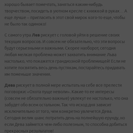
хорошо бывает помечтать, заняться каким-нибудь
творчеством, посидеть в уютном кресле с книжкой в руках… А
еще лучше – пригласить в этот свой мирок кого-то еще, чтобы
не было так одиноко!
С самого утра
Лев
рискует с головой уйти в решение своих
текущих вопросов. И совсем не обязательно, что эти вопросы
будут серьезными и важными. Скорее наоборот, сегодня
любая мелкая проблема может захватить внимание Льва
настолько, что покажется грандиозной проблемищей! Если не
хотите посвятить весь день пустякам, постарайтесь придавать
им поменьше значения.
Дева
рискует в полной мере испытать на себе все прелести
поговорки: «Охота пуще неволи». Какие-то ее интересы
(совсем не обязательно важные) увлекут ее настолько, что она
забудет обо всем остальном. Так что исход дня зависит
исключительно от того, чем конкретно увлечется Дева.
Сегодня велик шанс потратить день на полнейшую ерунду, но
если Дева займется чем-либо полезным, то способна добиться
прекрасных результатов!