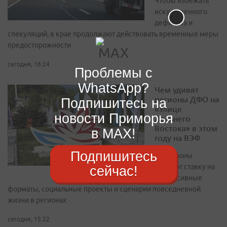
Чтобы избежать
искусственного
дефицита и
спекуляций, в крае продолжают действовать временные меры
предосторожности
сегодня, 16:24
Проблемы с
WhatsApp?
Чем удивят
регионы ДФО на
Подпишитесь на
«Улице
новости Приморья
Дальнего
Востока» в этом
в MAX!
году на ВЭФ
Подпишитесь
Павильоны
сделают ставку на
сейчас!
иммерсивные
форматы, социальные проекты и сценарии повседневной
жизни в регионах
сегодня, 15:22