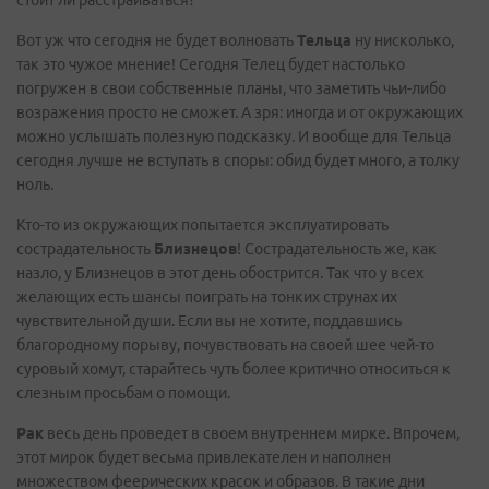
стоит ли расстраиваться?
Вот уж что сегодня не будет волновать
Тельца
ну нисколько,
так это чужое мнение! Сегодня Телец будет настолько
погружен в свои собственные планы, что заметить чьи-либо
возражения просто не сможет. А зря: иногда и от окружающих
можно услышать полезную подсказку. И вообще для Тельца
сегодня лучше не вступать в споры: обид будет много, а толку
ноль.
Кто-то из окружающих попытается эксплуатировать
сострадательность
Близнецов
! Сострадательность же, как
назло, у Близнецов в этот день обострится. Так что у всех
желающих есть шансы поиграть на тонких струнах их
чувствительной души. Если вы не хотите, поддавшись
благородному порыву, почувствовать на своей шее чей-то
суровый хомут, старайтесь чуть более критично относиться к
слезным просьбам о помощи.
Рак
весь день проведет в своем внутреннем мирке. Впрочем,
этот мирок будет весьма привлекателен и наполнен
множеством феерических красок и образов. В такие дни