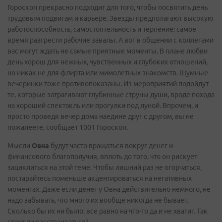
Гороскоп прекрасно подходит для того, чтобы посвятить день
трудовым подвигам и карьере. Звезды предполагают высокую
работоспособность, самостоятельность и терпение: самое
время разгрести рабочие завалы. А вот в общении с коллегами
вас могут ждать не самые приятные моменты. В плане любви
день хорош для нежных, чувственных и глубоких отношений,
но никак не для флирта или мимолетных знакомств. Шумные
вечеринки тоже противопоказаны. Из мероприятий подойдут
те, которые затрагивают глубинные струны души, вроде похода
на хороший спектакль или прогулки под луной. Впрочем, и
просто проведя вечер дома наедине друг с другом, вы не
пожалеете, сообщает 1001 Гороскоп.
Мысли
Овна
будут часто вращаться вокруг денег и
финансового благополучия, вплоть до того, что он рискует
зациклиться на этой теме. Чтобы лишний раз не огорчаться,
постарайтесь поменьше акцентироваться на негативных
моментах. Даже если денег у Овна действительно немного, не
надо забывать, что много их вообще никогда не бывает.
Сколько бы их ни было, все равно на что-то да и не хватит. Так